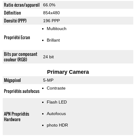
Ratio écran/appareil
66.0%
Définition
854x480
Densité (PPP)
196 PPP
Multitouch
Propriété Ecran
Brillant
Bits par composant
24 bit
couleur (RGB)
Primary Camera
Mégapixel
5-MP
Contraste
Propriétés autofocus
Flash LED
APN Propriétés
Autofocus
Hardware
photo HDR