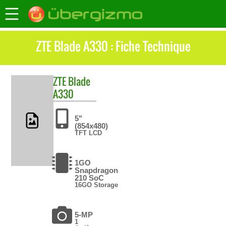
ZTE Blade A330 : Fiche Technique
ZTE
Blade
A330
5"
(854x480)
TFT LCD
1GO
Snapdragon
210 SoC
16GO Storage
5-MP
1