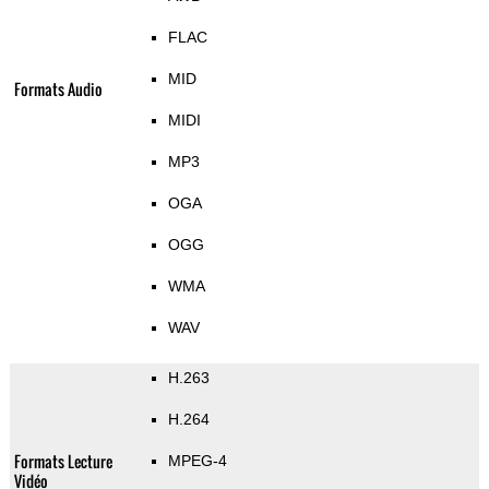
FLAC
MID
Formats Audio
MIDI
MP3
OGA
OGG
WMA
WAV
H.263
H.264
Formats Lecture
MPEG-4
Vidéo