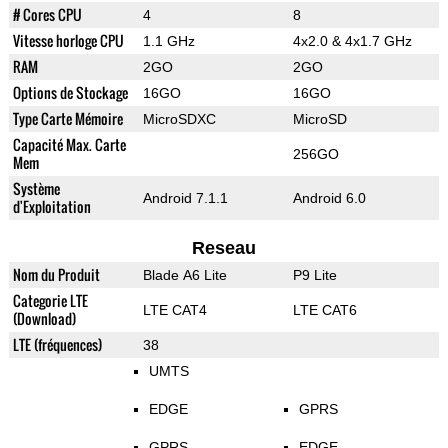
# Cores CPU
4
8
Vitesse horloge CPU
1.1 GHz
4x2.0 & 4x1.7 GHz
RAM
2GO
2GO
Options de Stockage
16GO
16GO
Type Carte Mémoire
MicroSDXC
MicroSD
Capacité Max. Carte
256GO
Mem
Système
Android 7.1.1
Android 6.0
d'Exploitation
Reseau
Nom du Produit
Blade A6 Lite
P9 Lite
Categorie LTE
LTE CAT4
LTE CAT6
(Download)
LTE (fréquences)
38
UMTS
EDGE
GPRS
GPRS
EDGE