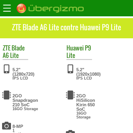
ZTE Blade A6 Lite contre Huawei P9 Lite
ZTE
Blade
Huawei
P9
A6 Lite
Lite
5.2"
5.2"
(1280x720)
(1920x1080)
IPS LCD
IPS LCD
2GO
2GO
Snapdragon
HiSilicon
210 SoC
Kirin 650
16GO Storage
SoC
16GO
Storage
8-MP
1