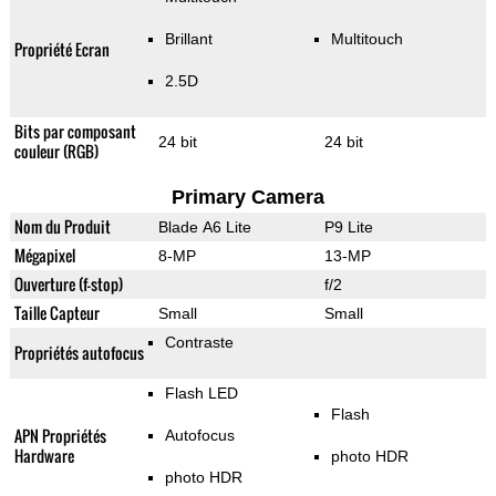
Brillant
Multitouch
Propriété Ecran
2.5D
Bits par composant
24 bit
24 bit
couleur (RGB)
Primary Camera
Nom du Produit
Blade A6 Lite
P9 Lite
Mégapixel
8-MP
13-MP
Ouverture (f-stop)
f/2
Taille Capteur
Small
Small
Contraste
Propriétés autofocus
Flash LED
Flash
APN Propriétés
Autofocus
Hardware
photo HDR
photo HDR