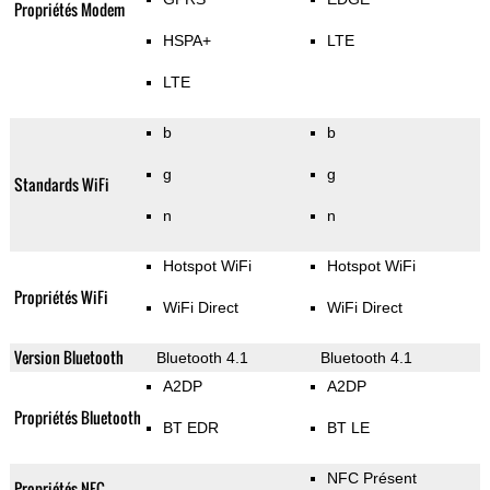
Propriétés Modem
HSPA+
LTE
LTE
b
b
g
g
Standards WiFi
n
n
Hotspot WiFi
Hotspot WiFi
Propriétés WiFi
WiFi Direct
WiFi Direct
Version Bluetooth
Bluetooth 4.1
Bluetooth 4.1
A2DP
A2DP
Propriétés Bluetooth
BT EDR
BT LE
NFC Présent
Propriétés NFC