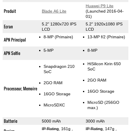
Huawei P9 Lite
Produit
Blade A6 Lite
(Launched 2016-04-
01)
5.2" 1280x720 IPS
5.2" 1920x1080 IPS
Ecran
LCD
LCD
8-MP
(Primaire)
13-MP f/2
(Primaire)
APN Principal
5-MP
8-MP
APN Selfie
HiSilicon Kirin 650
Snapdragon 210
SoC
SoC
2GO RAM
2GO RAM
Processeur, Memoire
16GO Storage
16GO Storage
MicroSD (256GO
MicroSDXC
max.)
Batterie
5000 mAh
3000 mAh
IP Rating
, 161g
,
IP Rating
, 147g
,