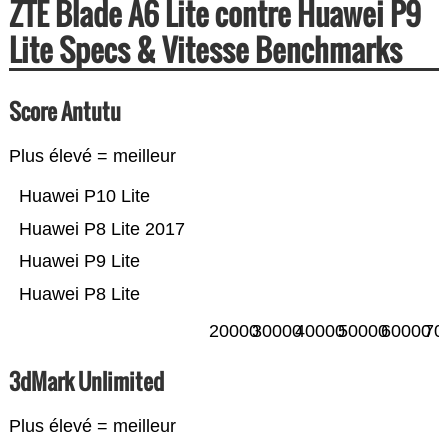
ZTE Blade A6 Lite contre Huawei P9
Lite Specs & Vitesse Benchmarks
Score Antutu
Plus élevé = meilleur
Huawei P10 Lite
Huawei P8 Lite 2017
Huawei P9 Lite
Huawei P8 Lite
20000
30000
40000
50000
60000
70
3dMark Unlimited
Plus élevé = meilleur