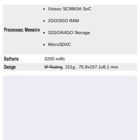
Unisoc SC9863A SoC
2GO/3GO RAM
Processeur, Memoire
32GO/64GO Storage
MicroSDXC
Batterie
3200 mAh
Design
IP Rating
, 151g
, 75.8x157.1x8.1 mm