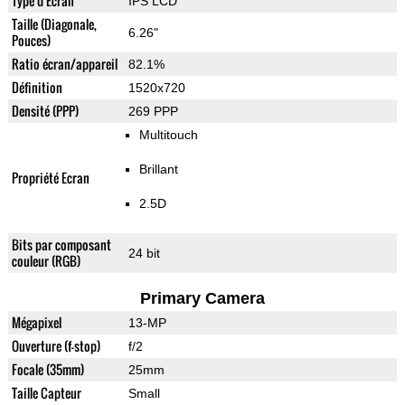
Type d'Ecran
IPS LCD
Taille (Diagonale,
6.26"
Pouces)
Ratio écran/appareil
82.1%
Définition
1520x720
Densité (PPP)
269 PPP
Multitouch
Brillant
Propriété Ecran
2.5D
Bits par composant
24 bit
couleur (RGB)
Primary Camera
Mégapixel
13-MP
Ouverture (f-stop)
f/2
Focale (35mm)
25mm
Taille Capteur
Small