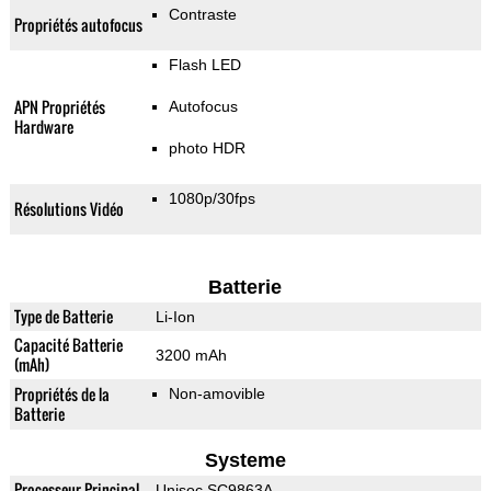
Contraste
Propriétés autofocus
Flash LED
APN Propriétés
Autofocus
Hardware
photo HDR
1080p/30fps
Résolutions Vidéo
Batterie
Type de Batterie
Li-Ion
Capacité Batterie
3200 mAh
(mAh)
Propriétés de la
Non-amovible
Batterie
Systeme
Processeur Principal
Unisoc SC9863A