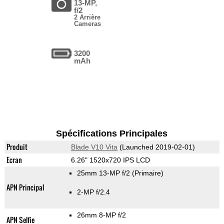
13-MP,
f/2
2 Arrière
Cameras
3200
mAh
Spécifications Principales
Produit
Blade V10 Vita
(Launched 2019-02-01)
Ecran
6.26" 1520x720 IPS LCD
25mm 13-MP f/2
(Primaire)
APN Principal
2-MP f/2.4
26mm 8-MP f/2
APN Selfie