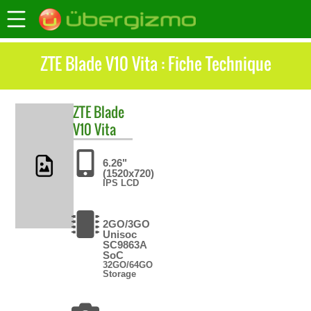
ZTE Blade V10 Vita : Fiche Technique
ZTE
Blade
V10 Vita
6.26"
(1520x720)
IPS LCD
2GO/3GO
Unisoc
SC9863A
SoC
32GO/64GO
Storage