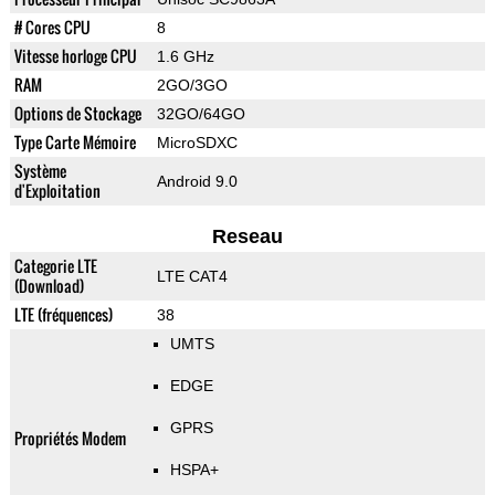
# Cores CPU
8
Vitesse horloge CPU
1.6 GHz
RAM
2GO/3GO
Options de Stockage
32GO/64GO
Type Carte Mémoire
MicroSDXC
Système
Android 9.0
d'Exploitation
Reseau
Categorie LTE
LTE CAT4
(Download)
LTE (fréquences)
38
UMTS
EDGE
GPRS
Propriétés Modem
HSPA+