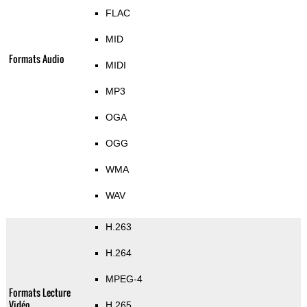
FLAC
MID
Formats Audio
MIDI
MP3
OGA
OGG
WMA
WAV
H.263
H.264
MPEG-4
Formats Lecture
Vidéo
H.265