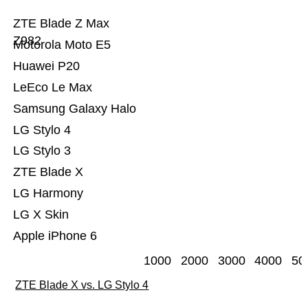
ZTE Blade Z Max
Z982
Motorola Moto E5
Huawei P20
LeEco Le Max
Samsung Galaxy Halo
LG Stylo 4
LG Stylo 3
ZTE Blade X
LG Harmony
LG X Skin
Apple iPhone 6
1000
2000
3000
4000
50
ZTE Blade X vs. LG Stylo 4