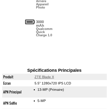
Arrière
Appareil
Photo
3000
mAh
Qualcomm
Quick
Charge 1.0
Spécifications Principales
Produit
ZTE Blade X
Ecran
5.5" 1280x720 IPS LCD
13-MP
(Primaire)
APN Principal
5-MP
APN Selfie