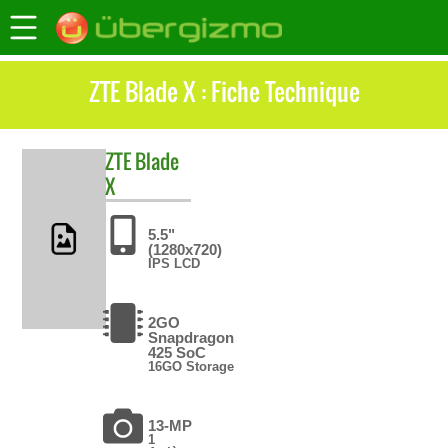
ZTE Blade X : Fiche Technique
ZTE
Blade
X
5.5"
(1280x720)
IPS LCD
2GO
Snapdragon
425 SoC
16GO Storage
13-MP
1