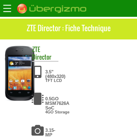
ZTE Director : Fiche Technique
ZTE
Director
3.5"
(480x320)
TFT LCD
0.5GO
MSM7626A
SoC
4GO Storage
3.15-
MP