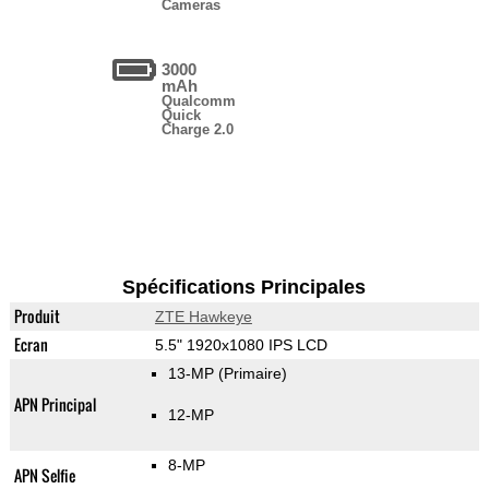
Cameras
3000
mAh
Qualcomm
Quick
Charge 2.0
Spécifications Principales
Produit
ZTE Hawkeye
Ecran
5.5" 1920x1080 IPS LCD
13-MP
(Primaire)
APN Principal
12-MP
8-MP
APN Selfie