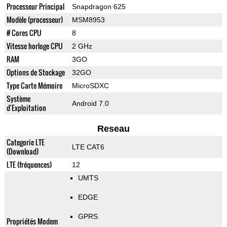
Processeur Principal
Snapdragon 625
Modèle (processeur)
MSM8953
# Cores CPU
8
Vitesse horloge CPU
2 GHz
RAM
3GO
Options de Stockage
32GO
Type Carte Mémoire
MicroSDXC
Système
Android 7.0
d'Exploitation
Reseau
Categorie LTE
LTE CAT6
(Download)
LTE (fréquences)
12
UMTS
EDGE
GPRS
Propriétés Modem