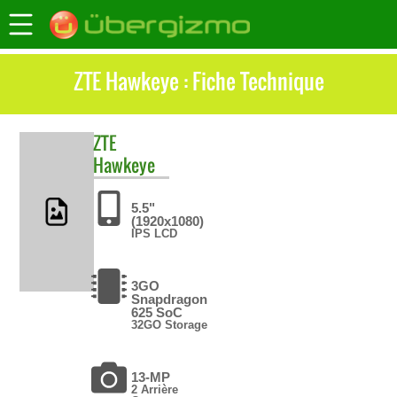
ZTE Hawkeye : Fiche Technique
ZTE
Hawkeye
5.5"
(1920x1080)
IPS LCD
3GO
Snapdragon
625 SoC
32GO Storage
13-MP
2 Arrière