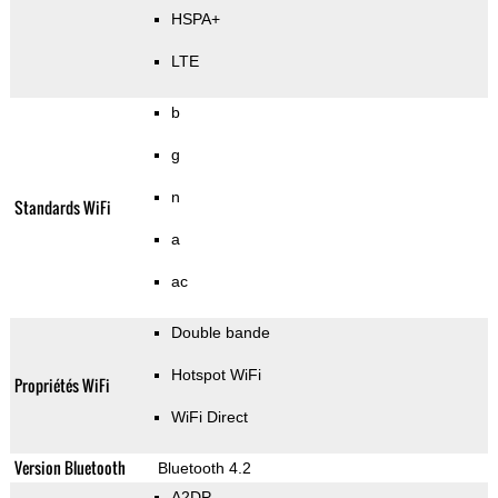
HSPA+
LTE
b
g
n
Standards WiFi
a
ac
Double bande
Hotspot WiFi
Propriétés WiFi
WiFi Direct
Version Bluetooth
Bluetooth 4.2
A2DP