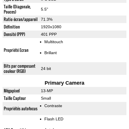
Taille (Diagonale,
5.5"
Pouces)
Ratio écran/appareil
71.3%
Définition
1920x1080
Densité (PPP)
401 PPP
Multitouch
Propriété Ecran
Brillant
Bits par composant
24 bit
couleur (RGB)
Primary Camera
Mégapixel
13-MP
Taille Capteur
Small
Contraste
Propriétés autofocus
Flash LED