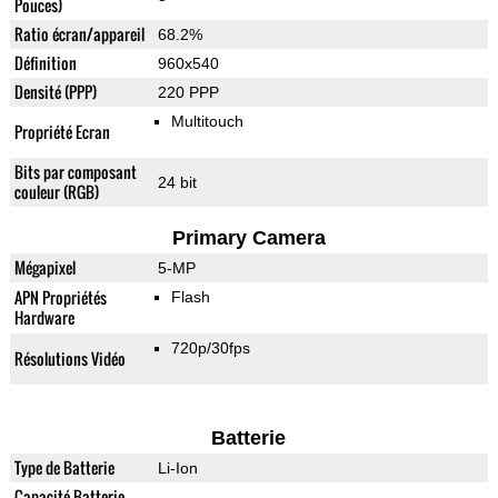
Pouces)
Ratio écran/appareil
68.2%
Définition
960x540
Densité (PPP)
220 PPP
Multitouch
Propriété Ecran
Bits par composant
24 bit
couleur (RGB)
Primary Camera
Mégapixel
5-MP
APN Propriétés
Flash
Hardware
720p/30fps
Résolutions Vidéo
Batterie
Type de Batterie
Li-Ion
Capacité Batterie