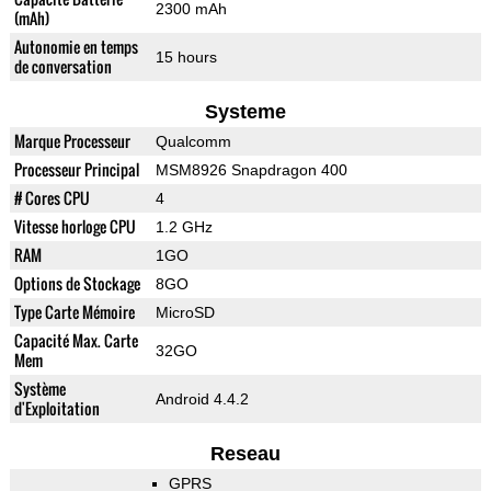
2300 mAh
(mAh)
Autonomie en temps
15 hours
de conversation
Systeme
Marque Processeur
Qualcomm
Processeur Principal
MSM8926 Snapdragon 400
# Cores CPU
4
Vitesse horloge CPU
1.2 GHz
RAM
1GO
Options de Stockage
8GO
Type Carte Mémoire
MicroSD
Capacité Max. Carte
32GO
Mem
Système
Android 4.4.2
d'Exploitation
Reseau
GPRS