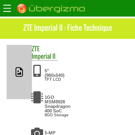
ZTE Imperial II : Fiche Technique
ZTE
Imperial II
5"
(960x540)
TFT LCD
1GO
MSM8926
Snapdragon
400 SoC
8GO Storage
5-MP