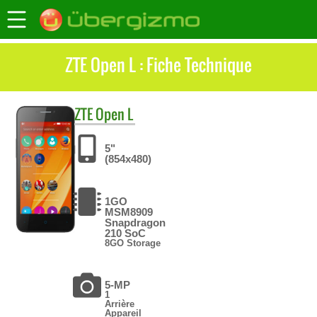
ZTE Open L : Fiche Technique
ZTE
Open L
5"
(854x480)
1GO
MSM8909
Snapdragon
210 SoC
8GO Storage
5-MP
1
Arrière
Appareil