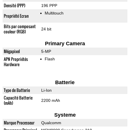
Densité (PPP)
196 PPP
Multitouch
Propriété Ecran
Bits par composant
24 bit
couleur (RGB)
Primary Camera
Mégapixel
5-MP
APN Propriétés
Flash
Hardware
Batterie
Type de Batterie
Li-Ion
Capacité Batterie
2200 mAh
(mAh)
Systeme
Marque Processeur
Qualcomm