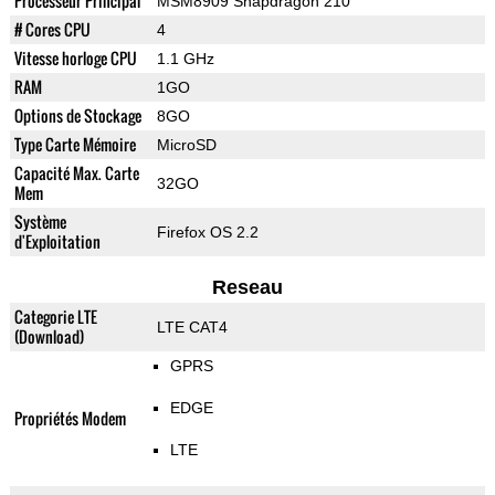
Processeur Principal
MSM8909 Snapdragon 210
# Cores CPU
4
Vitesse horloge CPU
1.1 GHz
RAM
1GO
Options de Stockage
8GO
Type Carte Mémoire
MicroSD
Capacité Max. Carte
32GO
Mem
Système
Firefox OS 2.2
d'Exploitation
Reseau
Categorie LTE
LTE CAT4
(Download)
GPRS
EDGE
Propriétés Modem
LTE