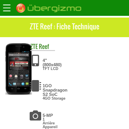
ZTE Reef : Fiche Technique
ZTE
Reef
4"
(800x480)
TFT LCD
1GO
Snapdragon
S2 SoC
4GO Storage
5-MP
1
Arrière
Appareil