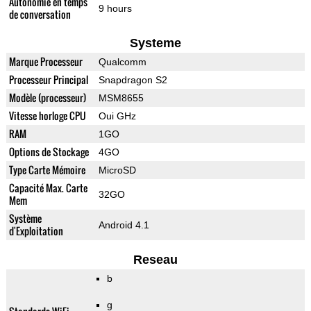
Autonomie en temps
9 hours
de conversation
Systeme
Marque Processeur
Qualcomm
Processeur Principal
Snapdragon S2
Modèle (processeur)
MSM8655
Vitesse horloge CPU
Oui GHz
RAM
1GO
Options de Stockage
4GO
Type Carte Mémoire
MicroSD
Capacité Max. Carte
32GO
Mem
Système
Android 4.1
d'Exploitation
Reseau
b
g