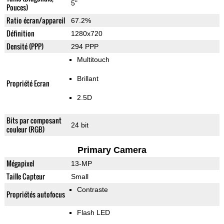
5"
Pouces)
Ratio écran/appareil
67.2%
Définition
1280x720
Densité (PPP)
294 PPP
Multitouch
Brillant
Propriété Ecran
2.5D
Bits par composant
24 bit
couleur (RGB)
Primary Camera
Mégapixel
13-MP
Taille Capteur
Small
Contraste
Propriétés autofocus
Flash LED