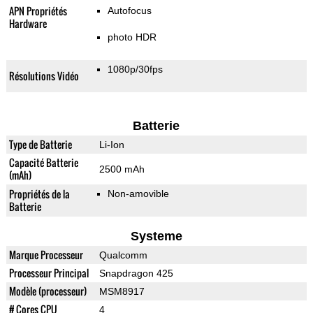
APN Propriétés
Autofocus
Hardware
photo HDR
1080p/30fps
Résolutions Vidéo
Batterie
Type de Batterie
Li-Ion
Capacité Batterie
2500 mAh
(mAh)
Propriétés de la
Non-amovible
Batterie
Systeme
Marque Processeur
Qualcomm
Processeur Principal
Snapdragon 425
Modèle (processeur)
MSM8917
# Cores CPU
4