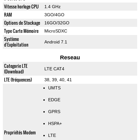
Vitesse horloge CPU
1.4 GHz
RAM
3GO/4GO
Options de Stockage
16GO/32GO
Type Carte Mémoire
MicroSDXC
Système
Android 7.1
d'Exploitation
Reseau
Categorie LTE
LTE CAT4
(Download)
LTE (fréquences)
38, 39, 40, 41
UMTS
EDGE
GPRS
HSPA+
Propriétés Modem
LTE