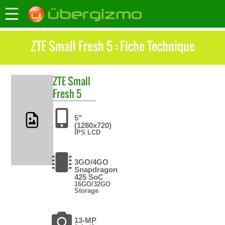
ZTE Small Fresh 5 : Fiche Technique
ZTE
Small
Fresh 5
5"
(1280x720)
IPS LCD
3GO/4GO
Snapdragon
425 SoC
16GO/32GO
Storage
13-MP