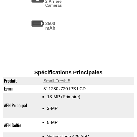
2 Arrière
Cameras
2500
mAh
Spécifications Principales
Produit
Small Fresh 5
Ecran
5" 1280x720 IPS LCD
13-MP
(Primaire)
APN Principal
2-MP
5-MP
APN Selfie
Snapdragon 425 SoC