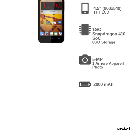
4.5" (960x540)
TFT LCD
1GO
Snapdragon 410
SoC
8GO Storage
5-MP
1 Arrière Appareil
Photo
2000 mAh
Spéci