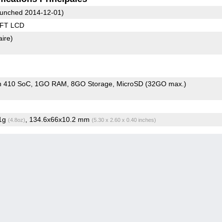
unched 2014-12-01)
TFT LCD
aire)
n 410 SoC
1GO RAM
8GO Storage
MicroSD (32GO max.)
.1g
, 134.6x66x10.2 mm
(4.8oz)
(5.30 x 2.60 x 0.40 inches)