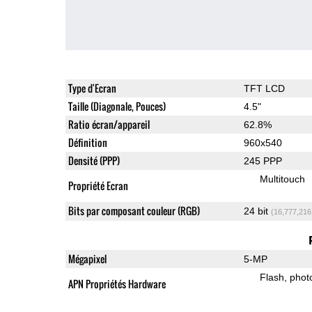
Type d'Ecran
TFT LCD
Taille (Diagonale, Pouces)
4.5"
Ratio écran/appareil
62.8%
Définition
960x540
Densité (PPP)
245 PPP
Multitouch
Propriété Ecran
Bits par composant couleur (RGB)
24 bit
(16,777,216
Mégapixel
5-MP
Flash
phot
APN Propriétés Hardware