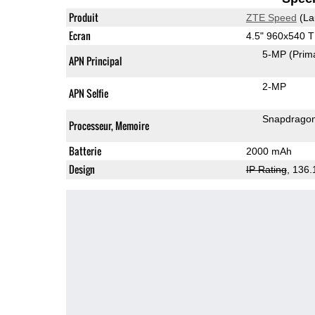
Produit
ZTE Speed
(La
Ecran
4.5" 960x540 
5-MP
(Prim
APN Principal
2-MP
APN Selfie
Snapdrago
Processeur, Memoire
Batterie
2000 mAh
Design
IP Rating
, 136