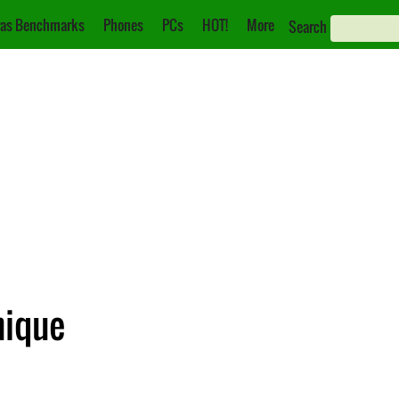
as Benchmarks
Phones
PCs
HOT!
More
Search
nique