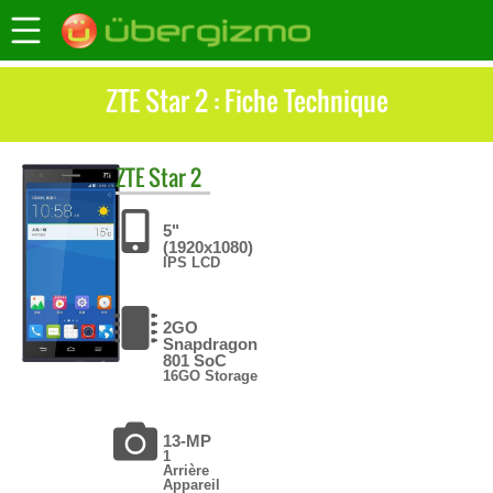
ZTE Star 2 : Fiche Technique
ZTE
Star 2
5"
(1920x1080)
IPS LCD
2GO
Snapdragon
801 SoC
16GO Storage
13-MP
1
Arrière
Appareil