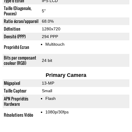
Type d'Ecran
IPS LCD
Taille (Diagonale,
5"
Pouces)
Ratio écran/appareil
68.0%
Définition
1280x720
Densité (PPP)
294 PPP
Multitouch
Propriété Ecran
Bits par composant
24 bit
couleur (RGB)
Primary Camera
Mégapixel
13-MP
Taille Capteur
Small
APN Propriétés
Flash
Hardware
1080p/30fps
Résolutions Vidéo