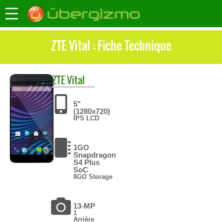
ZTE Vital : Fiche Technique
ZTE
Vital
5"
(1280x720)
IPS LCD
1GO
Snapdragon
S4 Plus
SoC
8GO Storage
13-MP
1
Arrière