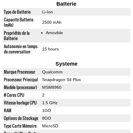
Batterie
Type de Batterie
Li-Ion
Capacité Batterie
2500 mAh
(mAh)
Propriétés de la
Amovible
Batterie
Autonomie en temps
15 hours
de conversation
Systeme
Marque Processeur
Qualcomm
Processeur Principal
Snapdragon S4 Plus
Modèle (processeur)
MSM8960
# Cores CPU
2
Vitesse horloge CPU
1.5 GHz
RAM
1GO
Options de Stockage
8GO
Type Carte Mémoire
MicroSD