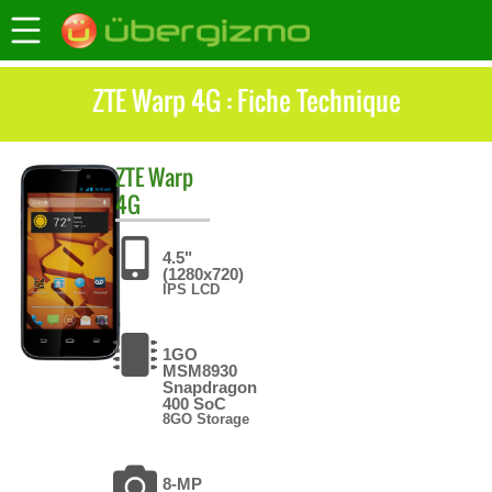
ZTE Warp 4G : Fiche Technique
ZTE
Warp
4G
4.5"
(1280x720)
IPS LCD
1GO
MSM8930
Snapdragon
400 SoC
8GO Storage
8-MP