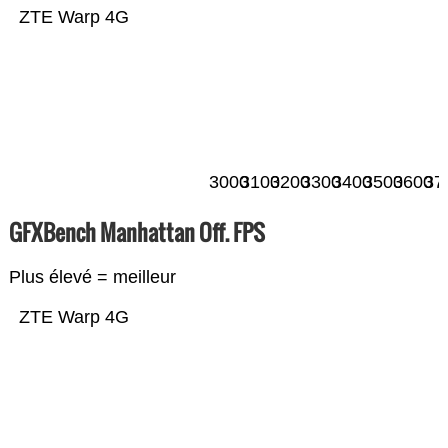
ZTE Warp 4G
3000
3100
3200
3300
3400
3500
3600
37
GFXBench Manhattan Off. FPS
Plus élevé = meilleur
ZTE Warp 4G