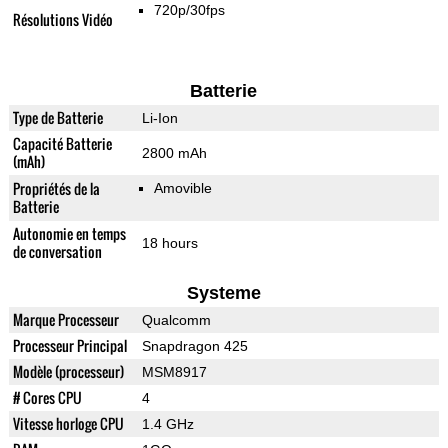
720p/30fps
Résolutions Vidéo
Batterie
Type de Batterie
Li-Ion
Capacité Batterie
2800 mAh
(mAh)
Propriétés de la
Amovible
Batterie
Autonomie en temps
18 hours
de conversation
Systeme
Marque Processeur
Qualcomm
Processeur Principal
Snapdragon 425
Modèle (processeur)
MSM8917
# Cores CPU
4
Vitesse horloge CPU
1.4 GHz