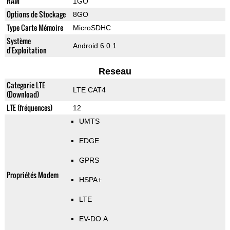
RAM
1GO
Options de Stockage
8GO
Type Carte Mémoire
MicroSDHC
Système
Android 6.0.1
d'Exploitation
Reseau
Categorie LTE
LTE CAT4
(Download)
LTE (fréquences)
12
UMTS
EDGE
GPRS
Propriétés Modem
HSPA+
LTE
EV-DO A