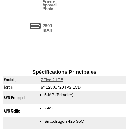
Arrière
Appareil
Photo
2800
mAh
Spécifications Principales
Produit
ZFive 2 LTE
Ecran
5" 1280x720 IPS LCD
5-MP
(Primaire)
APN Principal
2-MP
APN Selfie
Snapdragon 425 SoC