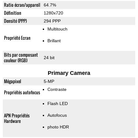
Ratio écran/appareil
64.7%
Définition
1280x720
Densité (PPP)
294 PPP
Multitouch
Propriété Ecran
Brillant
Bits par composant
24 bit
couleur (RGB)
Primary Camera
Mégapixel
5-MP
Contraste
Propriétés autofocus
Flash LED
APN Propriétés
Autofocus
Hardware
photo HDR