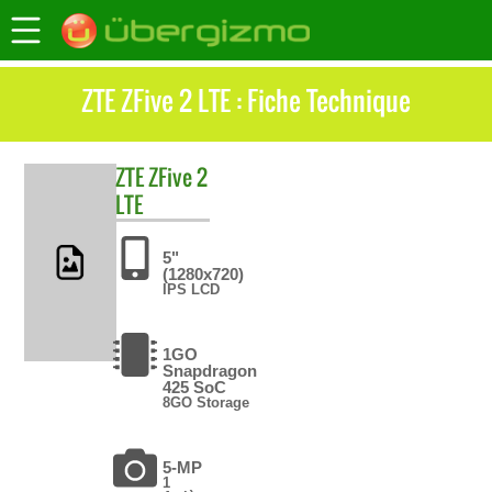
ZTE ZFive 2 LTE : Fiche Technique
ZTE
ZFive 2
LTE
5"
(1280x720)
IPS LCD
1GO
Snapdragon
425 SoC
8GO Storage
5-MP
1