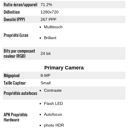
Ratio écran/appareil
71.2%
Définition
1280x720
Densité (PPP)
267 PPP
Multitouch
Propriété Ecran
Brillant
Bits par composant
24 bit
couleur (RGB)
Primary Camera
Mégapixel
8-MP
Taille Capteur
Small
Contraste
Propriétés autofocus
Flash LED
APN Propriétés
Autofocus
Hardware
photo HDR