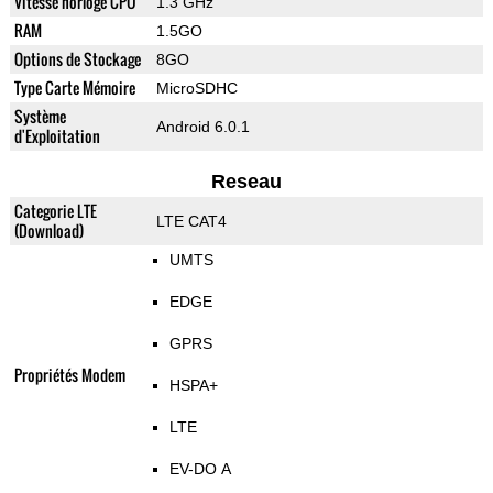
Vitesse horloge CPU
1.3 GHz
RAM
1.5GO
Options de Stockage
8GO
Type Carte Mémoire
MicroSDHC
Système
Android 6.0.1
d'Exploitation
Reseau
Categorie LTE
LTE CAT4
(Download)
UMTS
EDGE
GPRS
Propriétés Modem
HSPA+
LTE
EV-DO A