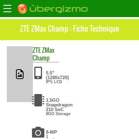
ZTE ZMax Champ : Fiche Technique
ZTE
ZMax
Champ
5.5"
(1280x720)
IPS LCD
1.5GO
Snapdragon
210 SoC
8GO Storage
8-MP
1