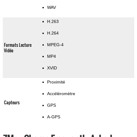
WAV
H.263
H.264
Formats Lecture
MPEG-4
Vidéo
MP4
XVID
Proximité
Accéléromètre
Capteurs
GPS
A-GPS