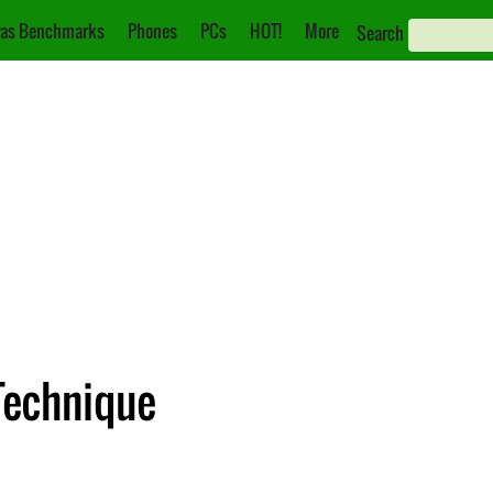
as Benchmarks
Phones
PCs
HOT!
More
Search
Technique