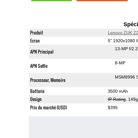
Spéci
Produit
Lenovo ZUK Z
Ecran
5" 1920x1080 
13-MP f/2.
APN Principal
8-MP
APN Selfie
MSM8996 S
Processeur, Memoire
Batterie
3500 mAh
Design
IP Rating
, 149
Prix du marché (USD)
$395