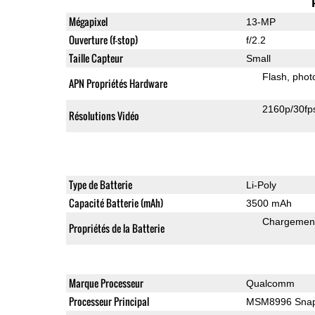
Mégapixel
13-MP
Ouverture (f-stop)
f/2.2
Taille Capteur
Small
Flash
phot
APN Propriétés Hardware
2160p/30fp
Résolutions Vidéo
Type de Batterie
Li-Poly
Capacité Batterie (mAh)
3500 mAh
Chargement
Propriétés de la Batterie
Marque Processeur
Qualcomm
Processeur Principal
MSM8996 Snap