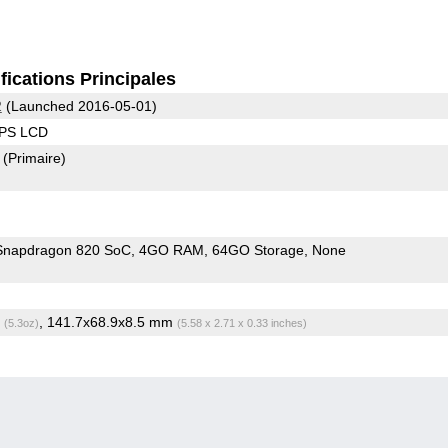
fications Principales
2
(Launched 2016-05-01)
IPS LCD
2
(Primaire)
napdragon 820 SoC
4GO RAM
64GO Storage
None
g
, 141.7x68.9x8.5 mm
(5.3oz)
(5.58 x 2.71 x 0.33 inches)