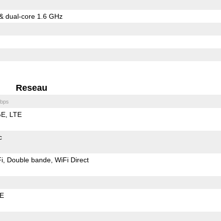
 & dual-core 1.6 GHz
Reseau
bps
GE
LTE
c
i
Double bande
WiFi Direct
LE