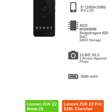
5" (1920x1080)
IPS LCD
4GO
MSM8996
Snapdragon 820
SoC
64GO Storage
13-MP, f/2.2
1 Arrière Appareil
Photo
3500 mAh
Lenovo ZUK Z2
Lenovo ZUK Z2 Prix
News (3)
$395. Chercher