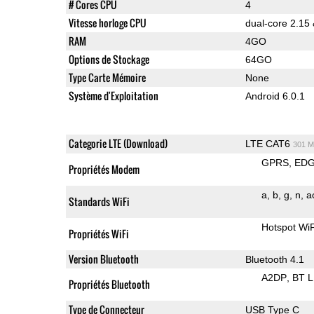
# Cores CPU
4
Vitesse horloge CPU
dual-core 2.15
RAM
4GO
Options de Stockage
64GO
Type Carte Mémoire
None
Système d'Exploitation
Android 6.0.1
Categorie LTE (Download)
LTE CAT6
301 M
GPRS
ED
Propriétés Modem
a
b
g
n
a
Standards WiFi
Hotspot WiF
Propriétés WiFi
Version Bluetooth
Bluetooth 4.1
A2DP
BT 
Propriétés Bluetooth
Type de Connecteur
USB Type C