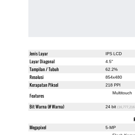
Jenis Layar
IPS LCD
Layar Diagonal
4.5"
Tampilan / Tubuh
62.2%
Resolusi
854x480
Kerapatan Piksel
218 PPI
Multitouch
Features
Bit Warna (# Warna)
24 bit
(16,777,216
Megapixel
5-MP