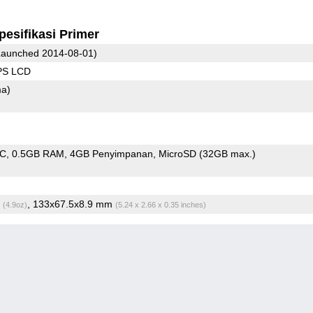
pesifikasi Primer
aunched 2014-08-01)
IPS LCD
ma)
oC
0.5GB RAM
4GB Penyimpanan
MicroSD (32GB max.)
g
, 133x67.5x8.9 mm
(4.9oz)
(5.24 x 2.66 x 0.35 inches)