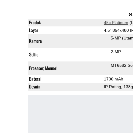
S
Produk
45c Platinum
(L
Layar
4.5" 854x480 
5-MP
(Uta
Kamera
2-MP
Selfie
MT6582 S
Prosesor, Memori
Baterai
1700 mAh
Desain
IP Rating
, 138