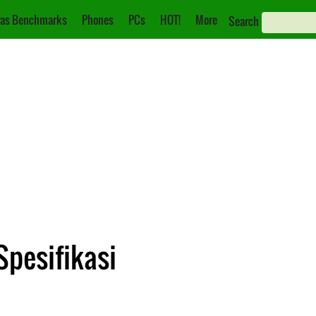
as Benchmarks
Phones
PCs
HOT!
More
Search
Spesifikasi