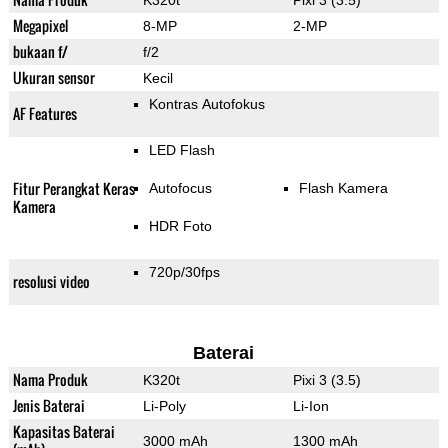
K320t
Pixi 3 (3.5)
Megapixel
8-MP
2-MP
bukaan f/
f/2
Ukuran sensor
Kecil
Kontras Autofokus
AF Features
LED Flash
Fitur Perangkat Keras
Autofocus
Flash Kamera
Kamera
HDR Foto
720p/30fps
resolusi video
Baterai
Nama Produk
K320t
Pixi 3 (3.5)
Jenis Baterai
Li-Poly
Li-Ion
Kapasitas Baterai
3000 mAh
1300 mAh