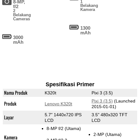
8-MP,
1
Belakang
f/2
Kamera
2
Belakang
Cameras
1300
mAh
3000
mAh
Spesifikasi Primer
Nama Produk
K320t
Pixi 3 (3.5)
Pixi 3 (3.5)
(Launched
Produk
Lenovo K320t
2015-01-01)
5.7" 1440x720 IPS
3.5" 480x320 TFT
Layar
LCD
LCD
8-MP f/2
(Utama)
2-MP
(Utama)
Kamera