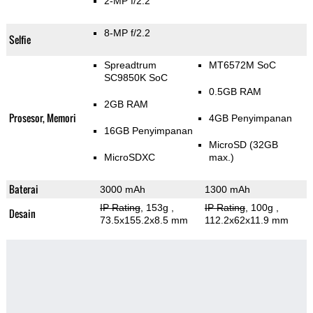
2-MP f/2.2
8-MP f/2.2
Selfie
Spreadtrum
MT6572M SoC
SC9850K SoC
0.5GB RAM
2GB RAM
Prosesor, Memori
4GB Penyimpanan
16GB Penyimpanan
MicroSD (32GB
MicroSDXC
max.)
Baterai
3000 mAh
1300 mAh
IP Rating
, 153g
,
IP Rating
, 100g
,
Desain
73.5x155.2x8.5 mm
112.2x62x11.9 mm