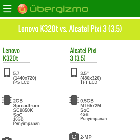
Lenovo K320t vs. Alcatel Pixi 3 (3.5)
Lenovo
Alcatel
Pixi
K320t
3 (3.5)
5.7"
3.5"
(1440x720)
(480x320)
IPS LCD
TFT LCD
2GB
0.5GB
Spreadtrum
MT6572M
SC9850K
SoC
SoC
4GB
Penyimpanan
16GB
Penyimpanan
2-MP