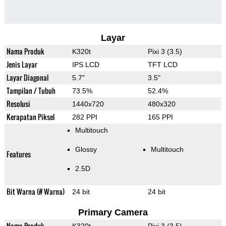
Layar
Nama Produk
K320t
Pixi 3 (3.5)
Jenis Layar
IPS LCD
TFT LCD
Layar Diagonal
5.7"
3.5"
Tampilan / Tubuh
73.5%
52.4%
Resolusi
1440x720
480x320
Kerapatan Piksel
282 PPI
165 PPI
Multitouch
Glossy
Multitouch
Features
2.5D
Bit Warna (# Warna)
24 bit
24 bit
Primary Camera
Nama Produk