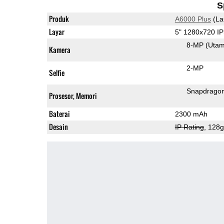
S
Produk
A6000 Plus
(La
Layar
5" 1280x720 I
8-MP
(Uta
Kamera
2-MP
Selfie
Snapdrago
Prosesor, Memori
Baterai
2300 mAh
Desain
IP Rating
, 128