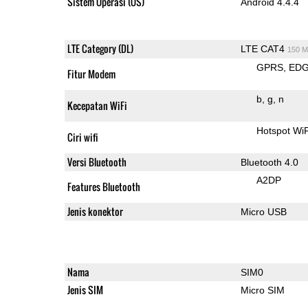
Sistem Operasi (OS)
Android 4.4.4
LTE Category (DL)
LTE CAT4
150 M
GPRS
ED
Fitur Modem
b
g
n
Kecepatan WiFi
Hotspot WiF
Ciri wifi
Versi Bluetooth
Bluetooth 4.0
A2DP
Features Bluetooth
Jenis konektor
Micro USB
Nama
SIM0
Jenis SIM
Micro SIM