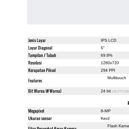
Jenis Layar
IPS LCD
Layar Diagonal
5"
Tampilan / Tubuh
69.8%
Resolusi
1280x720
Kerapatan Piksel
294 PPI
Multitouch
Features
Bit Warna (# Warna)
24 bit
(16,777,216
Megapixel
8-MP
Ukuran sensor
Kecil
Flash Kame
Fitur Perangkat Keras Kamera