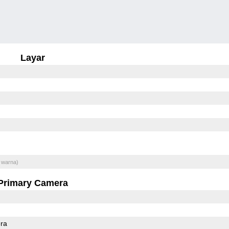
Layar
 warna)
Primary Camera
ra