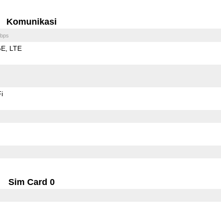
Komunikasi
bps
GE
LTE
i
Sim Card 0