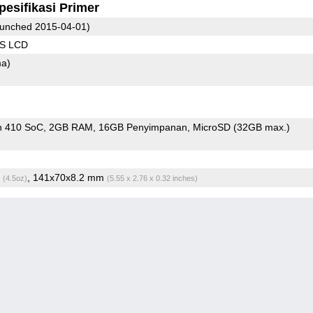
pesifikasi Primer
unched 2015-04-01)
PS LCD
ma)
n 410 SoC
2GB RAM
16GB Penyimpanan
MicroSD (32GB max.)
g
, 141x70x8.2 mm
(4.5oz)
(5.55 x 2.76 x 0.32 inches)