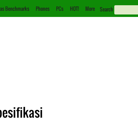
as Benchmarks
Phones
PCs
HOT!
More
Search
esifikasi