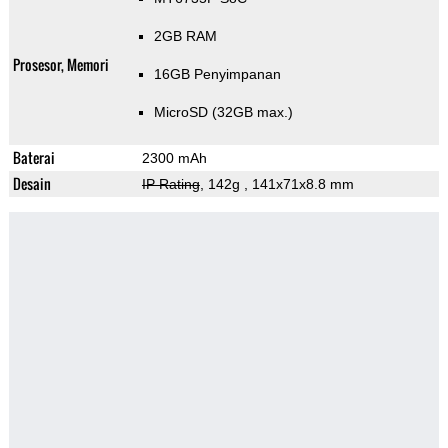
2GB RAM
Prosesor, Memori
16GB Penyimpanan
MicroSD (32GB max.)
Baterai
2300 mAh
Desain
IP Rating
, 142g
, 141x71x8.8 mm