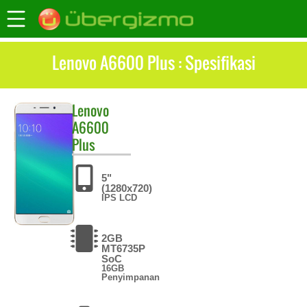
Lenovo A6600 Plus : Spesifikasi
Lenovo
A6600
Plus
5"
(1280x720)
IPS LCD
2GB
MT6735P
SoC
16GB
Penyimpanan