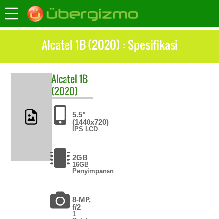
Alcatel 1B (2020) : Spesifikasi
Alcatel
1B
(2020)
5.5"
(1440x720)
IPS LCD
2GB
16GB
Penyimpanan
8-MP,
f/2
1