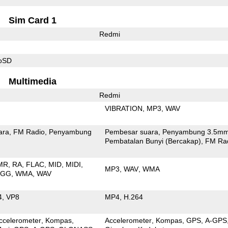
Sim Card 1
Redmi
roSD
Multimedia
Redmi
VIBRATION
MP3
WAV
ara
FM Radio
Penyambung
Pembesar suara
Penyambung 3.5m
Pembatalan Bunyi (Bercakap)
FM Ra
MR
RA
FLAC
MID
MIDI
MP3
WAV
WMA
OGG
WMA
WAV
4
VP8
MP4
H.264
ccelerometer
Kompas
Accelerometer
Kompas
GPS
A-GPS