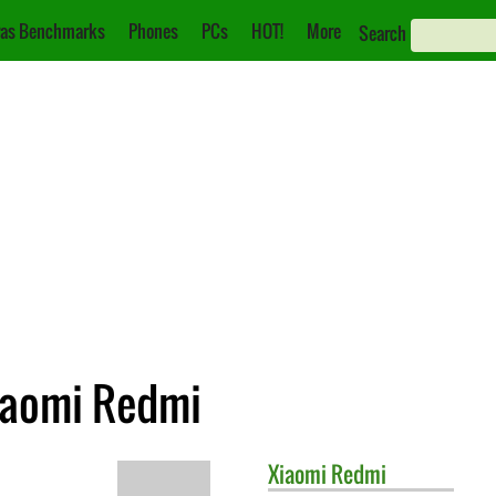
as Benchmarks
Phones
PCs
HOT!
More
Search
Xiaomi Redmi
Xiaomi
Redmi