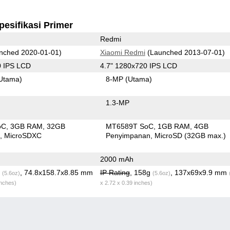
pesifikasi Primer
Redmi
nched 2020-01-01)
Xiaomi Redmi
(Launched 2013-07-01)
0 IPS LCD
4.7" 1280x720 IPS LCD
Utama)
8-MP
(Utama)
1.3-MP
oC
3GB RAM
32GB
MT6589T SoC
1GB RAM
4GB
n
MicroSDXC
Penyimpanan
MicroSD (32GB max.)
2000 mAh
g
, 74.8x158.7x8.85 mm
IP Rating
, 158g
, 137x69x9.9 mm
(5.6oz)
(5.6oz)
inches)
x 2.72 x 0.39 inches)