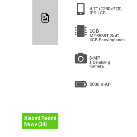
4.7" (1280x720)
IPS LCD
1GB
MT6589T SoC
4GB Penyimpanan
8-MP
1 Belakang
Kamera
2000 mAh
Xiaomi Redmi
News (14)