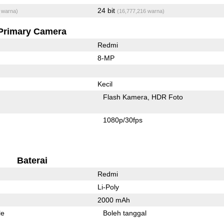
24 bit
 warna)
(16,777,216 warna)
Primary Camera
Redmi
8-MP
Kecil
Flash Kamera
HDR Foto
1080p/30fps
Baterai
Redmi
Li-Poly
2000 mAh
le
Boleh tanggal