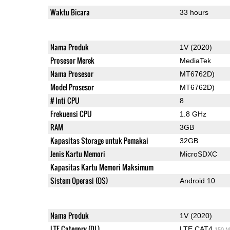
Waktu Bicara
33 hours
Nama Produk
1V (2020)
Prosesor Merek
MediaTek
Nama Prosesor
MT6762D)
Model Prosesor
MT6762D)
# Inti CPU
8
Frekuensi CPU
1.8 GHz
RAM
3GB
Kapasitas Storage untuk Pemakai
32GB
Jenis Kartu Memori
MicroSDXC
Kapasitas Kartu Memori Maksimum
Sistem Operasi (OS)
Android 10
Nama Produk
1V (2020)
LTE Category (DL)
LTE CAT4
150 M