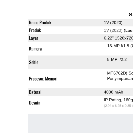
S
Nama Produk
1V (2020)
Produk
1V (2020)
(Lau
Layar
6.22" 1520x72
13-MP f/1.8
(
Kamera
5-MP f/2.2
Selfie
MT6762D) S
Prosesor, Memori
Penyimpana
Baterai
4000 mAh
IP Rating
, 160
Desain
(2.94 x 6.25 x 0.35 