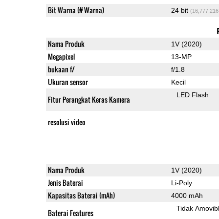
Bit Warna (# Warna)
24 bit
(16,777,216
Nama Produk
1V (2020)
Megapixel
13-MP
bukaan f/
f/1.8
Ukuran sensor
Kecil
LED Flash
Fitur Perangkat Keras Kamera
resolusi video
Nama Produk
1V (2020)
Jenis Baterai
Li-Poly
Kapasitas Baterai (mAh)
4000 mAh
Tidak Amovib
Baterai Features