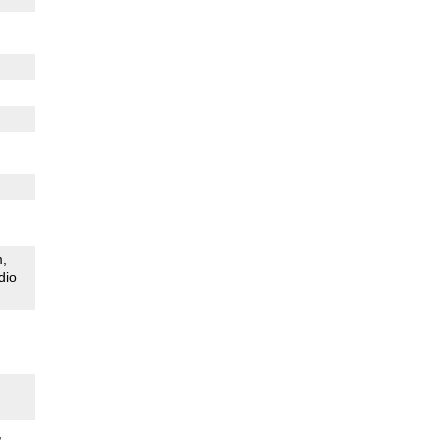
m
dio