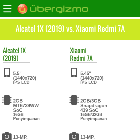
Alcatel 1X (2019) vs. Xiaomi Redmi 7A
Alcatel
1X
Xiaomi
(2019)
Redmi 7A
5.5"
5.45"
(1440x720)
(1440x720)
IPS LCD
IPS LCD
2GB
2GB/3GB
MT6739WW
Snapdragon
SoC
439 SoC
16GB
16GB/32GB
Penyimpanan
Penyimpanan
13-MP,
13-MP,