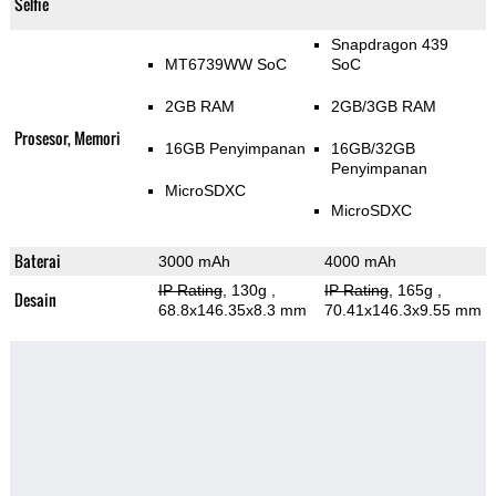
Selfie
Snapdragon 439
MT6739WW SoC
SoC
2GB RAM
2GB/3GB RAM
Prosesor, Memori
16GB Penyimpanan
16GB/32GB
Penyimpanan
MicroSDXC
MicroSDXC
Baterai
3000 mAh
4000 mAh
IP Rating
, 130g
,
IP Rating
, 165g
,
Desain
68.8x146.35x8.3 mm
70.41x146.3x9.55 mm