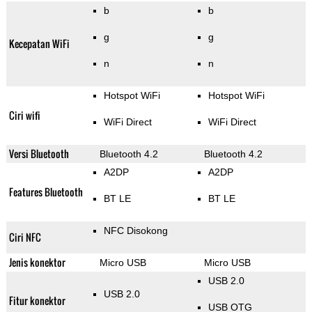
b
b
g
g
Kecepatan WiFi
n
n
Hotspot WiFi
Hotspot WiFi
Ciri wifi
WiFi Direct
WiFi Direct
Versi Bluetooth
Bluetooth 4.2
Bluetooth 4.2
A2DP
A2DP
Features Bluetooth
BT LE
BT LE
NFC Disokong
Ciri NFC
Jenis konektor
Micro USB
Micro USB
USB 2.0
USB 2.0
Fitur konektor
USB OTG