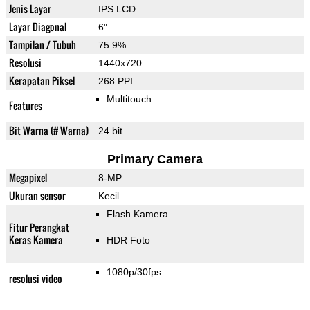
Jenis Layar
IPS LCD
Layar Diagonal
6"
Tampilan / Tubuh
75.9%
Resolusi
1440x720
Kerapatan Piksel
268 PPI
Multitouch
Features
Bit Warna (# Warna)
24 bit
Primary Camera
Megapixel
8-MP
Ukuran sensor
Kecil
Flash Kamera
Fitur Perangkat
Keras Kamera
HDR Foto
1080p/30fps
resolusi video