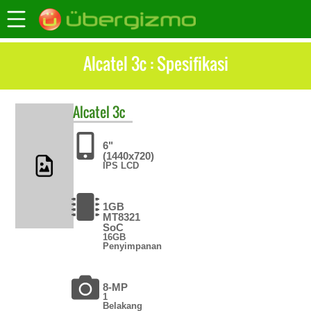
Alcatel 3c : Spesifikasi
Alcatel
3c
6"
(1440x720)
IPS LCD
1GB
MT8321
SoC
16GB
Penyimpanan
8-MP
1
Belakang