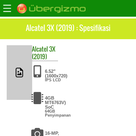
Alcatel 3X (2019) : Spesifikasi
Alcatel
3X
(2019)
6.52"
(1600x720)
IPS LCD
4GB
MT6763V)
SoC
64GB
Penyimpanan
16-MP,