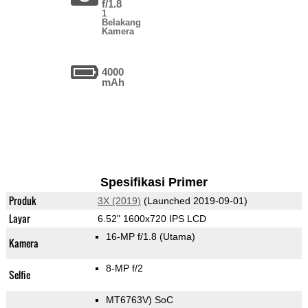
f/1.8
1
Belakang
Kamera
4000
mAh
Spesifikasi Primer
Produk
3X (2019)
(Launched 2019-09-01)
Layar
6.52" 1600x720 IPS LCD
16-MP f/1.8
(Utama)
Kamera
8-MP f/2
Selfie
MT6763V) SoC