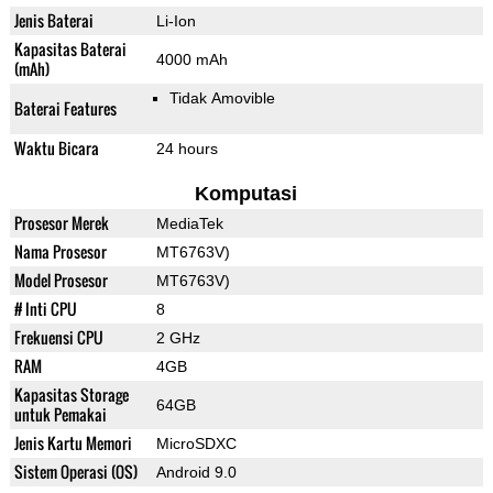
Jenis Baterai
Li-Ion
Kapasitas Baterai
4000 mAh
(mAh)
Tidak Amovible
Baterai Features
Waktu Bicara
24 hours
Komputasi
Prosesor Merek
MediaTek
Nama Prosesor
MT6763V)
Model Prosesor
MT6763V)
# Inti CPU
8
Frekuensi CPU
2 GHz
RAM
4GB
Kapasitas Storage
64GB
untuk Pemakai
Jenis Kartu Memori
MicroSDXC
Sistem Operasi (OS)
Android 9.0