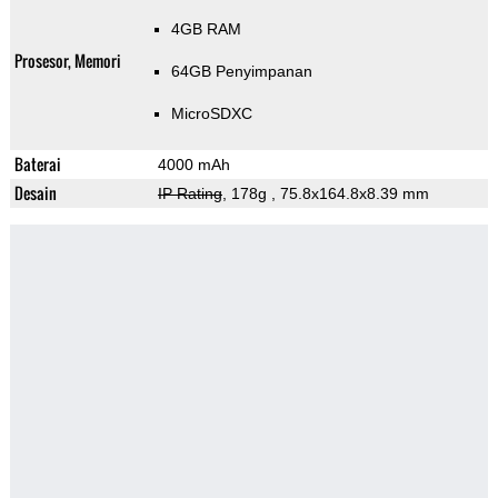
4GB RAM
Prosesor, Memori
64GB Penyimpanan
MicroSDXC
Baterai
4000 mAh
Desain
IP Rating
, 178g
, 75.8x164.8x8.39 mm