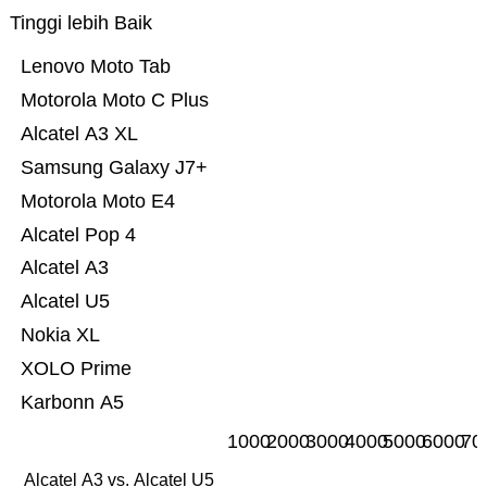
Tinggi lebih Baik
Lenovo Moto Tab
Motorola Moto C Plus
Alcatel A3 XL
Samsung Galaxy J7+
Motorola Moto E4
Alcatel Pop 4
Alcatel A3
Alcatel U5
Nokia XL
XOLO Prime
Karbonn A5
1000
2000
3000
4000
5000
6000
70
Alcatel A3 vs. Alcatel U5