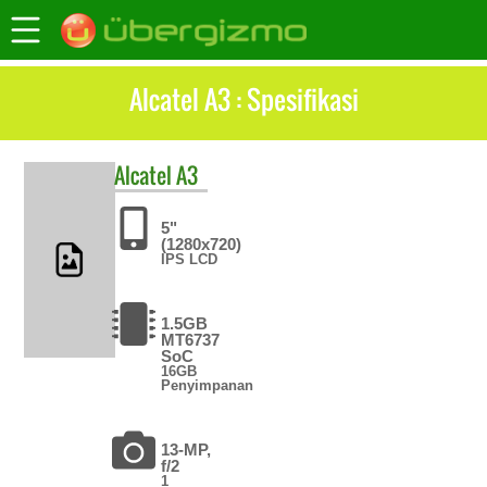
Alcatel A3 : Spesifikasi
Alcatel
A3
5"
(1280x720)
IPS LCD
1.5GB
MT6737
SoC
16GB
Penyimpanan
13-MP,
f/2
1