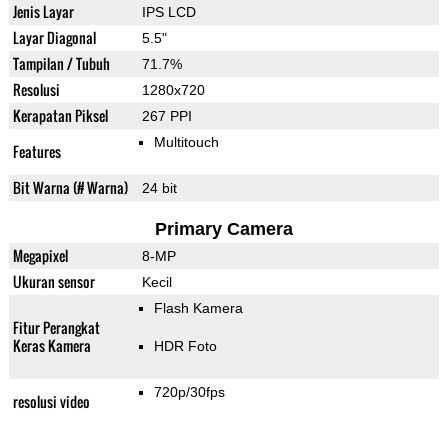
Jenis Layar
IPS LCD
Layar Diagonal
5.5"
Tampilan / Tubuh
71.7%
Resolusi
1280x720
Kerapatan Piksel
267 PPI
Multitouch
Features
Bit Warna (# Warna)
24 bit
Primary Camera
Megapixel
8-MP
Ukuran sensor
Kecil
Flash Kamera
Fitur Perangkat
Keras Kamera
HDR Foto
720p/30fps
resolusi video