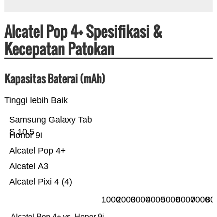
Alcatel Pop 4+ Spesifikasi &
Kecepatan Patokan
Kapasitas Baterai (mAh)
Tinggi lebih Baik
Samsung Galaxy Tab
S 10.5
Honor 9i
Alcatel Pop 4+
Alcatel A3
Alcatel Pixi 4 (4)
1000
2000
3000
4000
5000
6000
7000
80
Alcatel Pop 4+ vs. Honor 9i