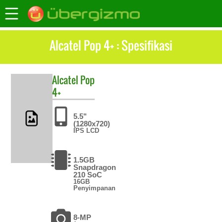
Alcatel Pop 4+ : Spesifikasi
Alcatel
Pop
4+
5.5"
(1280x720)
IPS LCD
1.5GB
Snapdragon
210 SoC
16GB
Penyimpanan
8-MP