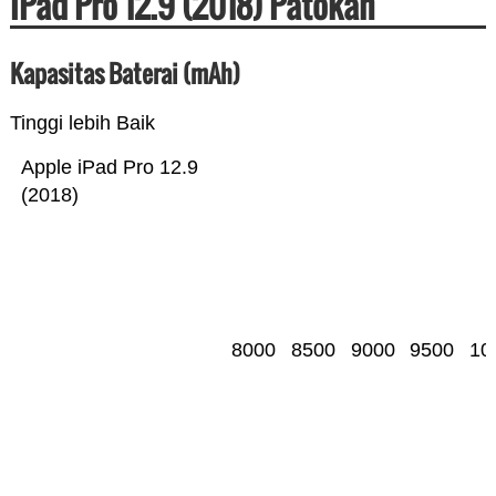
iPad Pro 12.9 (2018) Patokan
Kapasitas Baterai (mAh)
Tinggi lebih Baik
Apple iPad Pro 12.9
(2018)
8000
8500
9000
9500
10