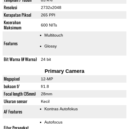
85.4%
Resolusi
2732x2048
Kerapatan Piksel
265 PPI
Kecerahan
600 NITs
Maksimum
Multitouch
Features
Glossy
Bit Warna (# Warna)
24 bit
Primary Camera
Megapixel
12-MP
bukaan f/
f/1.8
Focal length (35mm)
28mm
Ukuran sensor
Kecil
Kontras Autofokus
AF Features
Autofocus
Fitur Perangkat