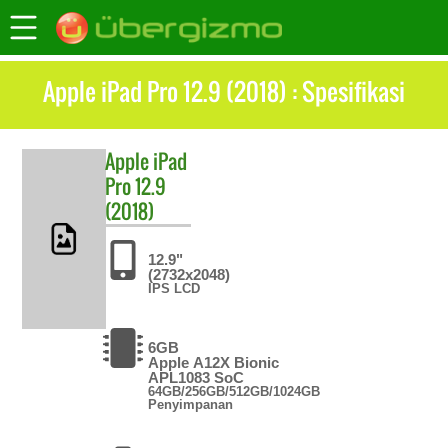
Apple iPad Pro 12.9 (2018) : Spesifikasi
Apple
iPad
Pro 12.9
(2018)
12.9"
(2732x2048)
IPS LCD
6GB
Apple A12X Bionic
APL1083 SoC
64GB/256GB/512GB/1024GB
Penyimpanan