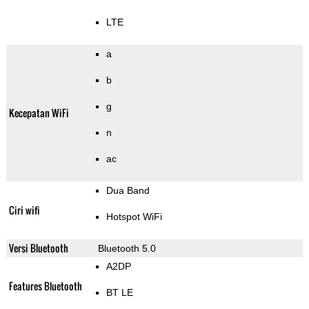
LTE
a
b
g
Kecepatan WiFi
n
ac
Dua Band
Ciri wifi
Hotspot WiFi
Versi Bluetooth
Bluetooth 5.0
A2DP
Features Bluetooth
BT LE