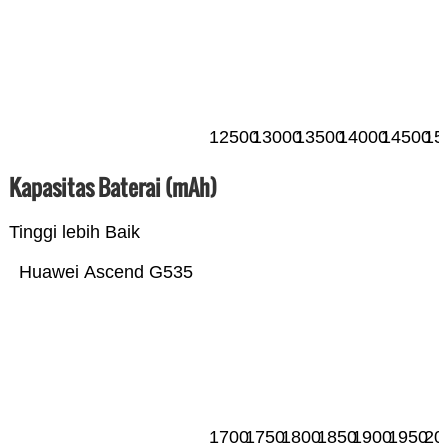
12500
13000
13500
14000
14500
15
Kapasitas Baterai (mAh)
Tinggi lebih Baik
Huawei Ascend G535
1700
1750
1800
1850
1900
1950
20