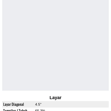
Layar
Layar Diagonal
4.5"
Tampilan / Tubuh
65.3%