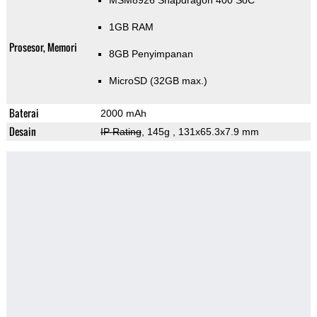
MSM8926 Snapdragon 400 SoC
1GB RAM
Prosesor, Memori
8GB Penyimpanan
MicroSD (32GB max.)
Baterai
2000 mAh
Desain
IP Rating
, 145g
, 131x65.3x7.9 mm