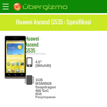
Huawei Ascend G535 : Spesifikasi
Huawei
Ascend
G535
4.5"
(960x540)
1GB
MSM8926
Snapdragon
400 SoC
8GB
Penyimpanan