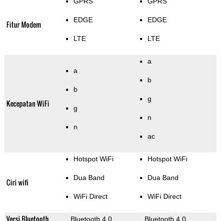
GPRS
GPRS
EDGE
EDGE
Fitur Modem
LTE
LTE
a
a
b
b
g
Kecepatan WiFi
g
n
n
ac
Hotspot WiFi
Hotspot WiFi
Dua Band
Dua Band
Ciri wifi
WiFi Direct
WiFi Direct
Versi Bluetooth
Bluetooth 4.0
Bluetooth 4.0