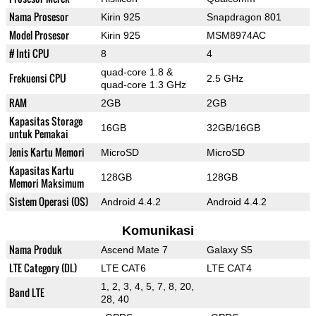
Nama Prosesor
Kirin 925
Snapdragon 801
Model Prosesor
Kirin 925
MSM8974AC
# Inti CPU
8
4
quad-core 1.8 &
Frekuensi CPU
2.5 GHz
quad-core 1.3 GHz
RAM
2GB
2GB
Kapasitas Storage
16GB
32GB/16GB
untuk Pemakai
Jenis Kartu Memori
MicroSD
MicroSD
Kapasitas Kartu
128GB
128GB
Memori Maksimum
Sistem Operasi (OS)
Android 4.4.2
Android 4.4.2
Komunikasi
Nama Produk
Ascend Mate 7
Galaxy S5
LTE Category (DL)
LTE CAT6
LTE CAT4
1, 2, 3, 4, 5, 7, 8, 20,
Band LTE
28, 40