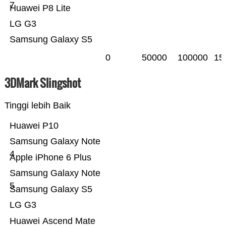
7
Huawei P8 Lite
LG G3
Samsung Galaxy S5
0
50000
100000
15
3DMark Slingshot
Tinggi lebih Baik
Huawei P10
Samsung Galaxy Note
4
Apple iPhone 6 Plus
Samsung Galaxy Note
5
Samsung Galaxy S5
LG G3
Huawei Ascend Mate