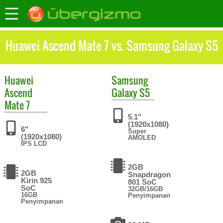
Huawei Ascend Mate 7 vs. Samsung Galaxy S5
Huawei
Samsung
Ascend
Galaxy S5
Mate 7
5.1"
(1920x1080)
6"
Super
(1920x1080)
AMOLED
IPS LCD
2GB
2GB
Snapdragon
Kirin 925
801 SoC
SoC
32GB/16GB
16GB
Penyimpanan
Penyimpanan