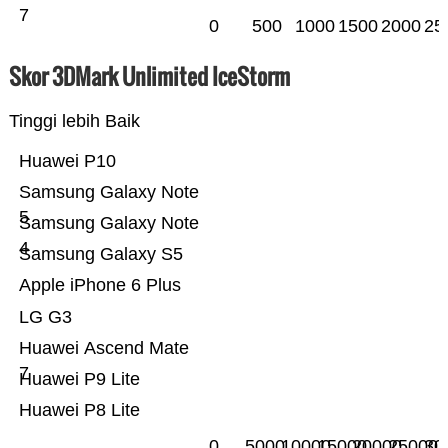
7
0
500
1000
1500
2000
25
Skor 3DMark Unlimited IceStorm
Tinggi lebih Baik
Huawei P10
Samsung Galaxy Note
5
Samsung Galaxy Note
4
Samsung Galaxy S5
Apple iPhone 6 Plus
LG G3
Huawei Ascend Mate
7
Huawei P9 Lite
Huawei P8 Lite
0
5000
10000
15000
20000
25000
30