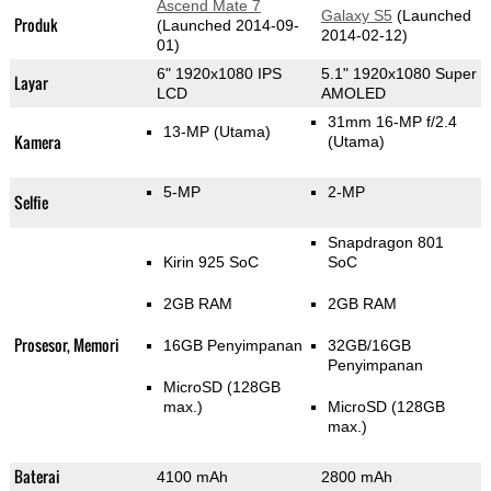
Ascend Mate 7
Galaxy S5
(Launched
Produk
(Launched 2014-09-
2014-02-12)
01)
6" 1920x1080 IPS
5.1" 1920x1080 Super
Layar
LCD
AMOLED
31mm 16-MP f/2.4
13-MP
(Utama)
Kamera
(Utama)
5-MP
2-MP
Selfie
Snapdragon 801
Kirin 925 SoC
SoC
2GB RAM
2GB RAM
Prosesor, Memori
16GB Penyimpanan
32GB/16GB
Penyimpanan
MicroSD (128GB
max.)
MicroSD (128GB
max.)
Baterai
4100 mAh
2800 mAh