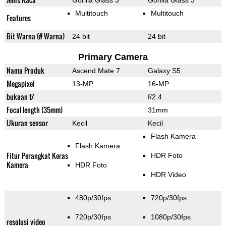
Gorilla Glass 3
Gorilla Glass 3
Multitouch
Multitouch
Features
Bit Warna (# Warna)
24 bit
24 bit
Primary Camera
Nama Produk
Ascend Mate 7
Galaxy S5
Megapixel
13-MP
16-MP
bukaan f/
f/2.4
Focal length (35mm)
31mm
Ukuran sensor
Kecil
Kecil
Flash Kamera
Flash Kamera
Fitur Perangkat Keras
HDR Foto
Kamera
HDR Foto
HDR Video
480p/30fps
720p/30fps
720p/30fps
1080p/30fps
resolusi video