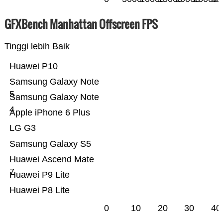
GFXBench Manhattan Offscreen FPS
Tinggi lebih Baik
Huawei P10
Samsung Galaxy Note
5
Samsung Galaxy Note
4
Apple iPhone 6 Plus
LG G3
Samsung Galaxy S5
Huawei Ascend Mate
7
Huawei P9 Lite
Huawei P8 Lite
0
10
20
30
40