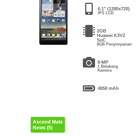
6.1" (1280x720)
IPS LCD
2GB
Huawei K3V2
SoC
8GB Penyimpanan
8-MP
1 Belakang
Kamera
4050 mAh
Ascend Mate
News (5)