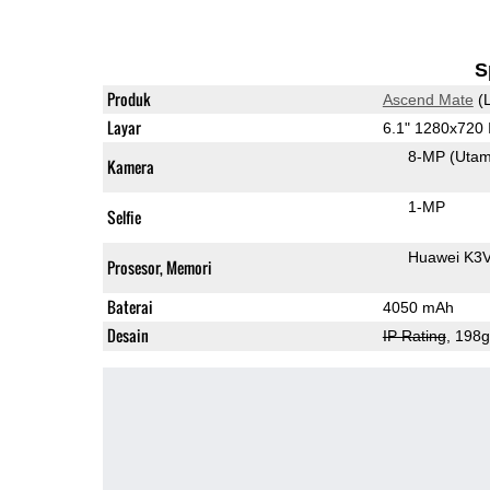
S
Produk
Ascend Mate
(L
Layar
6.1" 1280x720
8-MP
(Uta
Kamera
1-MP
Selfie
Huawei K3
Prosesor, Memori
Baterai
4050 mAh
Desain
IP Rating
, 198