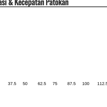
asi & Kecepatan Patokan
37.5
50
62.5
75
87.5
100
112.