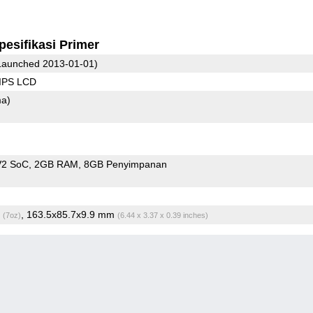
pesifikasi Primer
aunched 2013-01-01)
 IPS LCD
ma)
V2 SoC
2GB RAM
8GB Penyimpanan
g
, 163.5x85.7x9.9 mm
(7oz)
(6.44 x 3.37 x 0.39 inches)