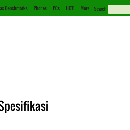
as Benchmarks
Phones
PCs
HOT!
More
Search
Spesifikasi