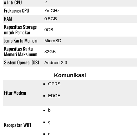
# Inti CPU
2
Frekuensi CPU
Ya GHz
RAM
0.5GB
Kapasitas Storage
0GB
untuk Pemakai
Jenis Kartu Memori
MicroSD
Kapasitas Kartu
32GB
Memori Maksimum
Sistem Operasi (OS)
Android 2.3
Komunikasi
GPRS
Fitur Modem
EDGE
b
g
Kecepatan WiFi
n