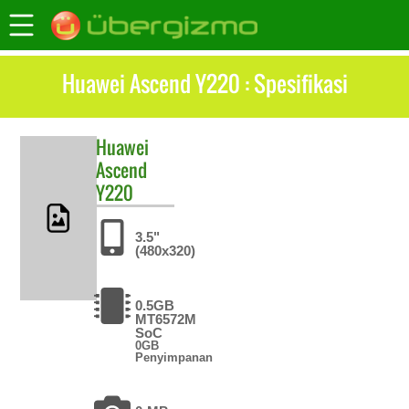
Huawei Ascend Y220 : Spesifikasi
Huawei
Ascend
Y220
3.5"
(480x320)
0.5GB
MT6572M
SoC
0GB
Penyimpanan