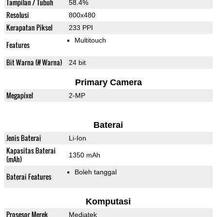
Tampilan / Tubuh
58.4%
Resolusi
800x480
Kerapatan Piksel
233 PPI
Multitouch
Features
Bit Warna (# Warna)
24 bit
Primary Camera
Megapixel
2-MP
Baterai
Jenis Baterai
Li-Ion
Kapasitas Baterai
1350 mAh
(mAh)
Boleh tanggal
Baterai Features
Komputasi
Prosesor Merek
Mediatek