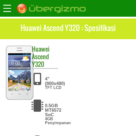
Huawei Ascend Y320 : Spesifikasi
Huawei
Ascend
Y320
4"
(800x480)
TFT LCD
0.5GB
MT6572
SoC
4GB
Penyimpanan