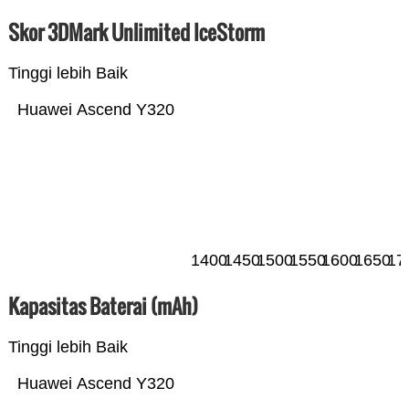
Skor 3DMark Unlimited IceStorm
Tinggi lebih Baik
Huawei Ascend Y320
1400
1450
1500
1550
1600
1650
17
Kapasitas Baterai (mAh)
Tinggi lebih Baik
Huawei Ascend Y320