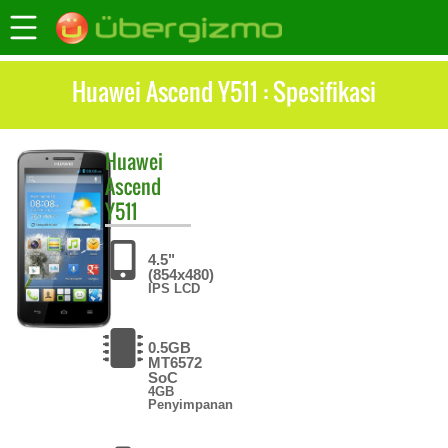
Huawei Ascend Y511 : Spesifikasi
Huawei
Ascend
Y511
4.5"
(854x480)
IPS LCD
0.5GB
MT6572
SoC
4GB
Penyimpanan