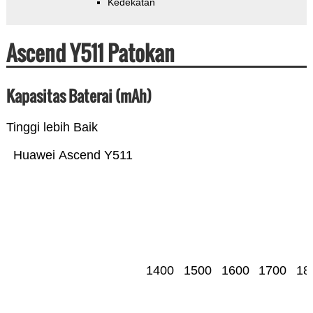
Kedekatan
Ascend Y511 Patokan
Kapasitas Baterai (mAh)
Tinggi lebih Baik
Huawei Ascend Y511
1400
1500
1600
1700
18