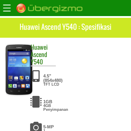
Huawei Ascend Y540 : Spesifikasi
Huawei
Ascend
Y540
4.5"
(854x480)
TFT LCD
1GB
4GB
Penyimpanan
5-MP
1