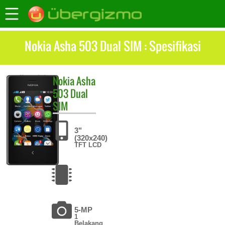
Nokia Asha 503 Dual SIM : Spesifikasi
Nokia
Asha
503 Dual
SIM
3"
(320x240)
TFT LCD
5-MP
1
Belakang