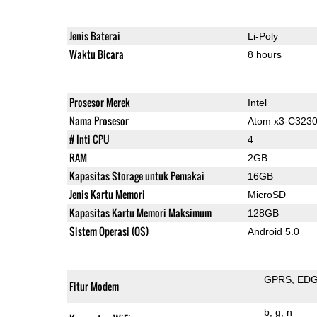
Jenis Baterai
Li-Poly
Waktu Bicara
8 hours
Prosesor Merek
Intel
Nama Prosesor
Atom x3-C323
# Inti CPU
4
RAM
2GB
Kapasitas Storage untuk Pemakai
16GB
Jenis Kartu Memori
MicroSD
Kapasitas Kartu Memori Maksimum
128GB
Sistem Operasi (OS)
Android 5.0
GPRS
ED
Fitur Modem
b
g
n