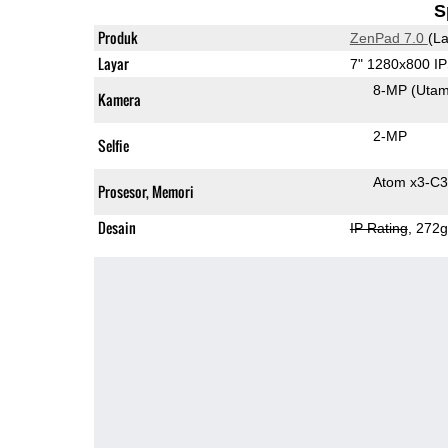
S
Produk
ZenPad 7.0
(L
Layar
7" 1280x800 I
8-MP
(Uta
Kamera
2-MP
Selfie
Atom x3-C
Prosesor, Memori
Desain
IP Rating
, 272