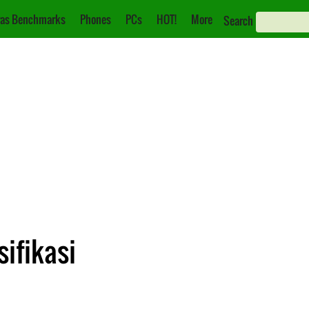
as Benchmarks
Phones
PCs
HOT!
More
Search
ifikasi