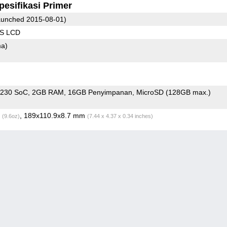
pesifikasi Primer
aunched 2015-08-01)
PS LCD
ma)
3230 SoC
2GB RAM
16GB Penyimpanan
MicroSD (128GB max.)
g
, 189x110.9x8.7 mm
(9.6oz)
(7.44 x 4.37 x 0.34 inches)