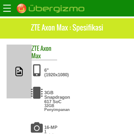
ZTE Axon Max : Spesifikasi
ZTE
Axon
Max
6"
(1920x1080)
3GB
Snapdragon
617 SoC
32GB
Penyimpanan
16-MP
1