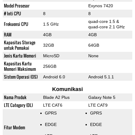
Model Prosesor
Exynos 7420
# Inti CPU
8
8
quad-core 1.5 &
Frekuensi CPU
1.5 GHz
quad-core 2.1 GHz
RAM
4GB
4GB
Kapasitas Storage
32GB
64GB
untuk Pemakai
Jenis Kartu Memori
MicroSD
None
Kapasitas Kartu
256GB
Memori Maksimum
Sistem Operasi (OS)
Android 6.0
Android 5.1.1
Komunikasi
Nama Produk
Blade A2 Plus
Galaxy Note 5
LTE Category (DL)
LTE CAT6
LTE CAT9
GPRS
GPRS
EDGE
EDGE
Fitur Modem