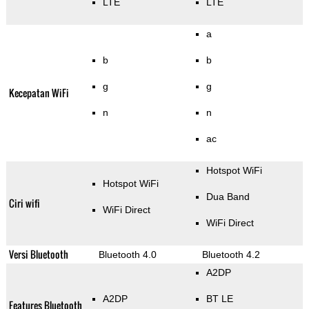
LTE
LTE
a
b
b
g
g
Kecepatan WiFi
n
n
ac
Hotspot WiFi
Hotspot WiFi
Dua Band
Ciri wifi
WiFi Direct
WiFi Direct
Versi Bluetooth
Bluetooth 4.0
Bluetooth 4.2
A2DP
A2DP
BT LE
Features Bluetooth