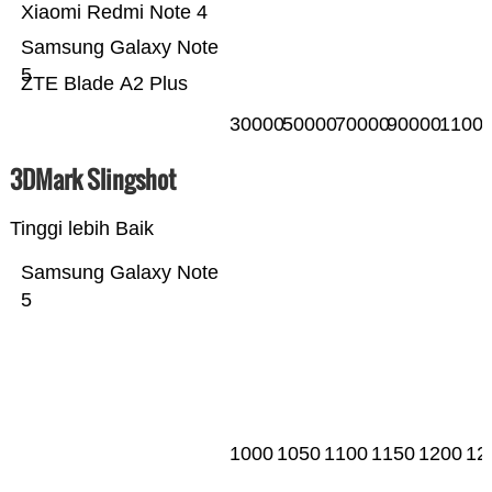
Xiaomi Redmi Note 4
Samsung Galaxy Note
5
ZTE Blade A2 Plus
30000
50000
70000
90000
1100
3DMark Slingshot
Tinggi lebih Baik
Samsung Galaxy Note
5
1000
1050
1100
1150
1200
12