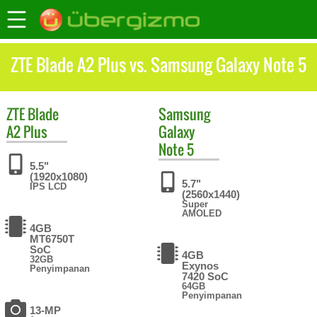
ZTE Blade A2 Plus vs. Samsung Galaxy Note 5
ZTE
Blade
Samsung
A2 Plus
Galaxy
Note 5
5.5"
(1920x1080)
5.7"
IPS LCD
(2560x1440)
Super
AMOLED
4GB
MT6750T
SoC
4GB
32GB
Exynos
Penyimpanan
7420 SoC
64GB
Penyimpanan
13-MP