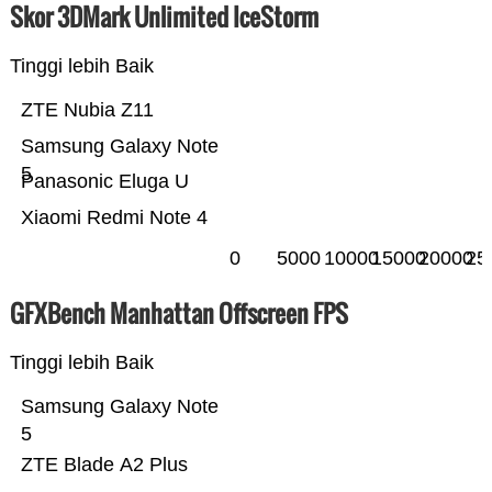
Skor 3DMark Unlimited IceStorm
Tinggi lebih Baik
ZTE Nubia Z11
Samsung Galaxy Note
5
Panasonic Eluga U
Xiaomi Redmi Note 4
0
5000
10000
15000
20000
25
GFXBench Manhattan Offscreen FPS
Tinggi lebih Baik
Samsung Galaxy Note
5
ZTE Blade A2 Plus