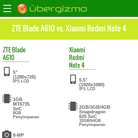
ZTE Blade A610 vs. Xiaomi Redmi Note 4
ZTE
Blade
Xiaomi
A610
Redmi
Note 4
5"
(1280x720)
5.5"
IPS LCD
(1920x1080)
IPS LCD
1GB
MT6735
2GB/3GB/4GB
SoC
Snapdragon
8GB
625 SoC
Penyimpanan
32GB/64GB
Penyimpanan
8-MP