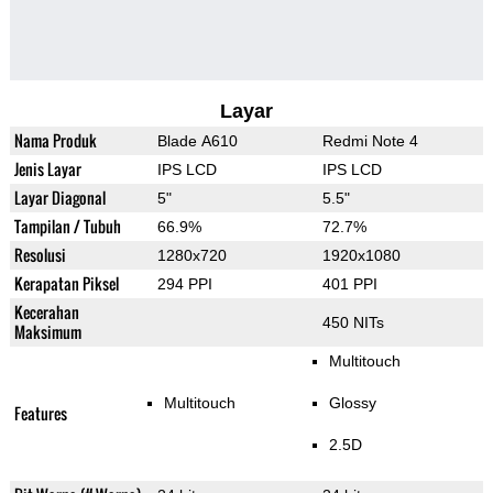
Layar
Nama Produk
Blade A610
Redmi Note 4
Jenis Layar
IPS LCD
IPS LCD
Layar Diagonal
5"
5.5"
Tampilan / Tubuh
66.9%
72.7%
Resolusi
1280x720
1920x1080
Kerapatan Piksel
294 PPI
401 PPI
Kecerahan
450 NITs
Maksimum
Multitouch
Multitouch
Glossy
Features
2.5D