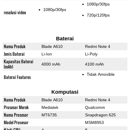
1080p/30fps
1080p/30fps
resolusi video
720p/120fps
Baterai
Nama Produk
Blade A610
Redmi Note 4
Jenis Baterai
Li-Ion
Li-Poly
Kapasitas Baterai
4000 mAh
4100 mAh
(mAh)
Tidak Amovible
Baterai Features
Komputasi
Nama Produk
Blade A610
Redmi Note 4
Prosesor Merek
Mediatek
Qualcomm
Nama Prosesor
MT6735
Snapdragon 625
Model Prosesor
MSM8953
# Inti CPU