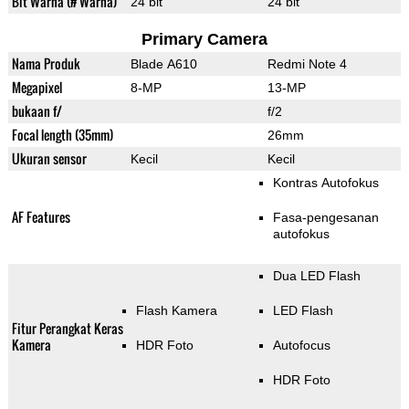
Bit Warna (# Warna)
24 bit
24 bit
Primary Camera
Nama Produk
Blade A610
Redmi Note 4
Megapixel
8-MP
13-MP
bukaan f/
f/2
Focal length (35mm)
26mm
Ukuran sensor
Kecil
Kecil
Kontras Autofokus
AF Features
Fasa-pengesanan
autofokus
Dua LED Flash
Flash Kamera
LED Flash
Fitur Perangkat Keras
Kamera
HDR Foto
Autofocus
HDR Foto