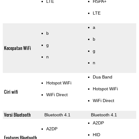
LTE
HSPA+
LTE
a
b
b
g
Kecepatan WiFi
g
n
n
Dua Band
Hotspot WiFi
Hotspot WiFi
Ciri wifi
WiFi Direct
WiFi Direct
Versi Bluetooth
Bluetooth 4.1
Bluetooth 4.1
A2DP
A2DP
HID
Features Bluetooth