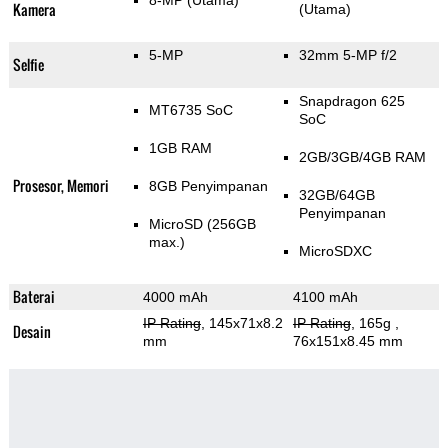
8-MP
(Utama)
Kamera
(Utama)
5-MP
32mm 5-MP f/2
Selfie
Snapdragon 625
MT6735 SoC
SoC
1GB RAM
2GB/3GB/4GB RAM
Prosesor, Memori
8GB Penyimpanan
32GB/64GB
Penyimpanan
MicroSD (256GB
max.)
MicroSDXC
Baterai
4000 mAh
4100 mAh
IP Rating
, 145x71x8.2
IP Rating
, 165g
,
Desain
mm
76x151x8.45 mm