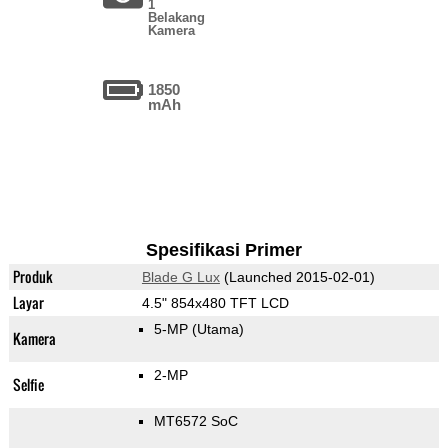
1
Belakang
Kamera
1850
mAh
Spesifikasi Primer
Produk
Blade G Lux
(Launched 2015-02-01)
Layar
4.5" 854x480 TFT LCD
5-MP
(Utama)
Kamera
2-MP
Selfie
MT6572 SoC