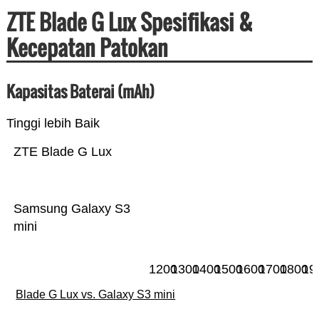
ZTE Blade G Lux Spesifikasi &
Kecepatan Patokan
Kapasitas Baterai (mAh)
Tinggi lebih Baik
ZTE Blade G Lux
Samsung Galaxy S3
mini
1200
1300
1400
1500
1600
1700
1800
19
Blade G Lux vs. Galaxy S3 mini