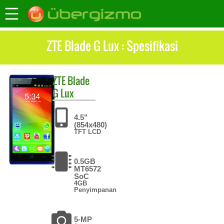
ZTE Blade G Lux : Spesifikasi
ZTE
Blade
G Lux
4.5"
(854x480)
TFT LCD
0.5GB
MT6572
SoC
4GB
Penyimpanan
5-MP