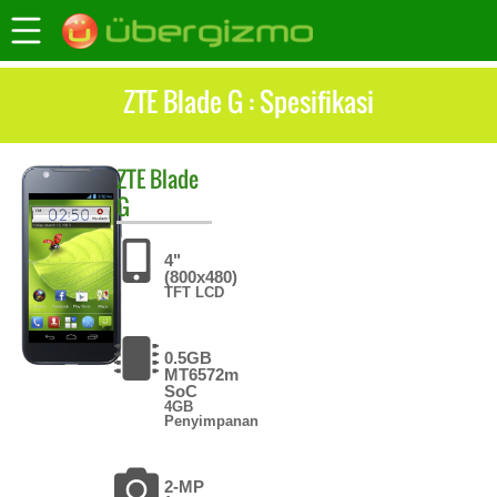
ZTE Blade G : Spesifikasi
ZTE
Blade
G
4"
(800x480)
TFT LCD
0.5GB
MT6572m
SoC
4GB
Penyimpanan
2-MP