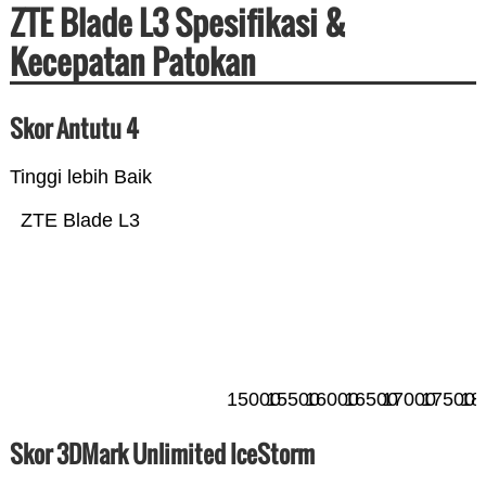
ZTE Blade L3 Spesifikasi &
Kecepatan Patokan
Skor Antutu 4
Tinggi lebih Baik
ZTE Blade L3
15000
15500
16000
16500
17000
17500
18
Skor 3DMark Unlimited IceStorm