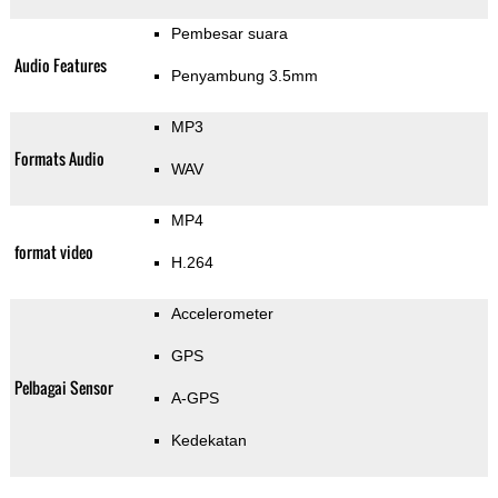
Pembesar suara
Audio Features
Penyambung 3.5mm
MP3
Formats Audio
WAV
MP4
format video
H.264
Accelerometer
GPS
Pelbagai Sensor
A-GPS
Kedekatan