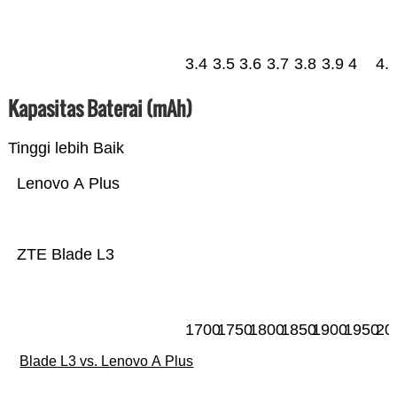
3.4
3.5
3.6
3.7
3.8
3.9
4
4.
Kapasitas Baterai (mAh)
Tinggi lebih Baik
Lenovo A Plus
ZTE Blade L3
1700
1750
1800
1850
1900
1950
20
Blade L3 vs. Lenovo A Plus