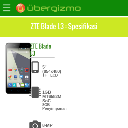
ZTE Blade L3 : Spesifikasi
ZTE
Blade
L3
5"
(854x480)
TFT LCD
1GB
MT6582M
SoC
8GB
Penyimpanan
8-MP