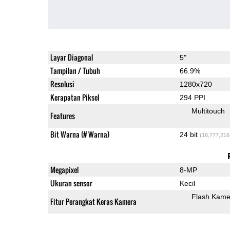
Layar Diagonal
5"
Tampilan / Tubuh
66.9%
Resolusi
1280x720
Kerapatan Piksel
294 PPI
Multitouch
Features
Bit Warna (# Warna)
24 bit
(16,777,216
Megapixel
8-MP
Ukuran sensor
Kecil
Flash Kame
Fitur Perangkat Keras Kamera