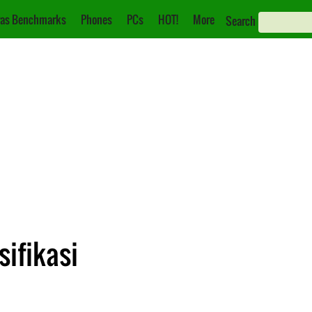
as Benchmarks
Phones
PCs
HOT!
More
Search
sifikasi