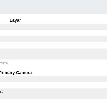
Layar
 warna)
Primary Camera
ra