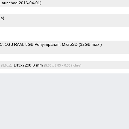
Launched 2016-04-01)
ma)
oC
1GB RAM
8GB Penyimpanan
MicroSD (32GB max.)
g
, 143x72x8.3 mm
(5.6oz)
(5.63 x 2.83 x 0.33 inches)