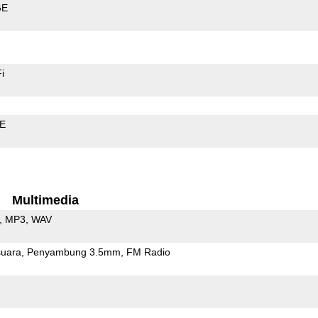
GE
i
LE
Multimedia
MP3
WAV
uara
Penyambung 3.5mm
FM Radio