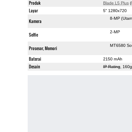
Produk
Blade L5 Plus
(
Layar
5" 1280x720
8-MP
(Uta
Kamera
2-MP
Selfie
MT6580 S
Prosesor, Memori
Baterai
2150 mAh
Desain
IP Rating
, 160