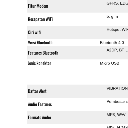
GPRS
ED
Fitur Modem
b
g
n
Kecepatan WiFi
Hotspot WiF
Ciri wifi
Versi Bluetooth
Bluetooth 4.0
A2DP
BT 
Features Bluetooth
Jenis konektor
Micro USB
VIBRATION
Daftar Alert
Pembesar s
Audio Features
MP3
WAV
Formats Audio
MP4
H.264