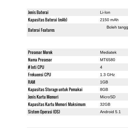
Jenis Baterai
Li-Ion
Kapasitas Baterai (mAh)
2150 mAh
Boleh tangg
Baterai Features
Prosesor Merek
Mediatek
Nama Prosesor
MT6580
# Inti CPU
4
Frekuensi CPU
1.3 GHz
RAM
1GB
Kapasitas Storage untuk Pemakai
8GB
Jenis Kartu Memori
MicroSD
Kapasitas Kartu Memori Maksimum
32GB
Sistem Operasi (OS)
Android 5.1