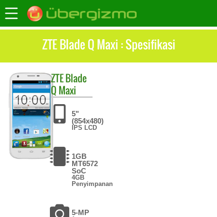
ZTE Blade Q Maxi : Spesifikasi
ZTE
Blade
Q Maxi
5"
(854x480)
IPS LCD
1GB
MT6572
SoC
4GB
Penyimpanan
5-MP