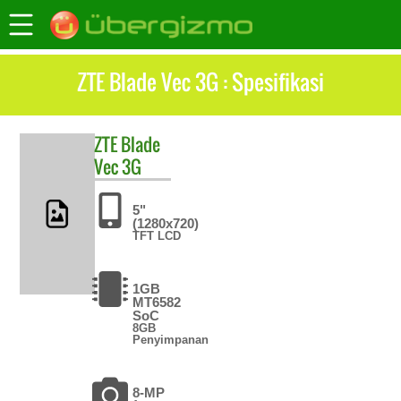
ZTE Blade Vec 3G : Spesifikasi
ZTE
Blade
Vec 3G
5"
(1280x720)
TFT LCD
1GB
MT6582
SoC
8GB
Penyimpanan
8-MP