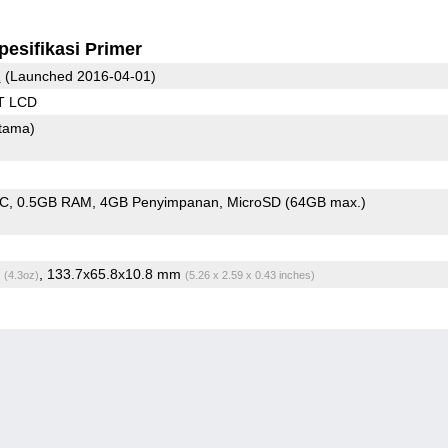
pesifikasi Primer
2
(Launched 2016-04-01)
T LCD
tama)
oC
0.5GB RAM
4GB Penyimpanan
MicroSD (64GB max.)
g
, 133.7x65.8x10.8 mm
(4.3oz)
(5.26 x 2.59 x 0.43 inches)