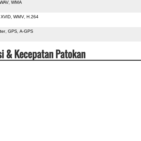
WAV
WMA
XVID
WMV
H.264
ter
GPS
A-GPS
si & Kecepatan Patokan