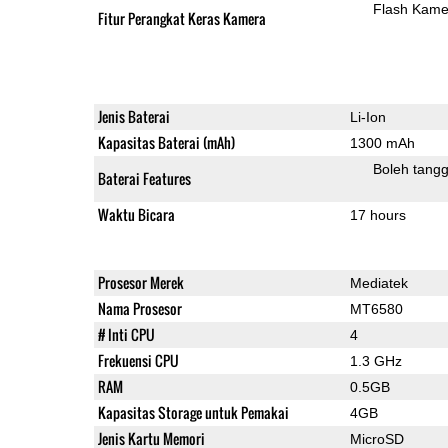
Flash Kame
Fitur Perangkat Keras Kamera
Jenis Baterai
Li-Ion
Kapasitas Baterai (mAh)
1300 mAh
Boleh tangg
Baterai Features
Waktu Bicara
17 hours
Prosesor Merek
Mediatek
Nama Prosesor
MT6580
# Inti CPU
4
Frekuensi CPU
1.3 GHz
RAM
0.5GB
Kapasitas Storage untuk Pemakai
4GB
Jenis Kartu Memori
MicroSD