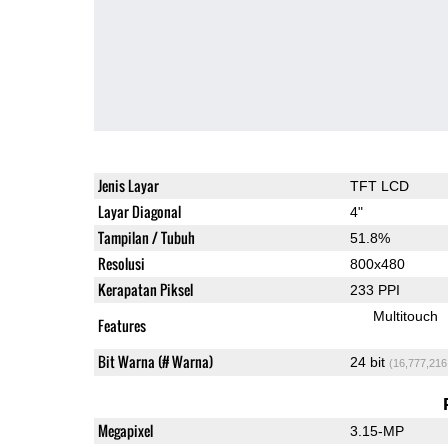
Jenis Layar
TFT LCD
Layar Diagonal
4"
Tampilan / Tubuh
51.8%
Resolusi
800x480
Kerapatan Piksel
233 PPI
Multitouch
Features
Bit Warna (# Warna)
24 bit
(16,777,216
Megapixel
3.15-MP