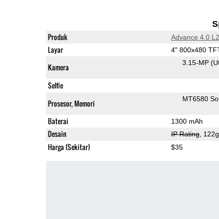
S
Produk
Advance 4.0 L
Layar
4" 800x480 TF
3.15-MP
(U
Kamera
Selfie
MT6580 S
Prosesor, Memori
Baterai
1300 mAh
Desain
IP Rating
, 122
Harga (Sekitar)
$35