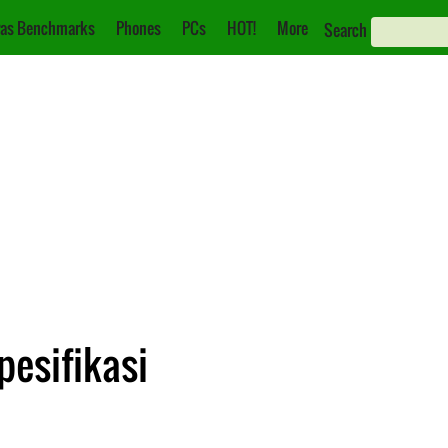
as Benchmarks
Phones
PCs
HOT!
More
Search
pesifikasi