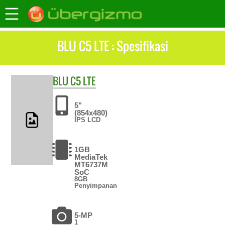
BLU C5 LTE : Spesifikasi
BLU
C5 LTE
5"
(854x480)
IPS LCD
1GB
MediaTek
MT6737M
SoC
8GB
Penyimpanan
5-MP
1