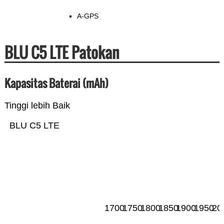
A-GPS
BLU C5 LTE Patokan
Kapasitas Baterai (mAh)
Tinggi lebih Baik
BLU C5 LTE
1700
1750
1800
1850
1900
1950
20