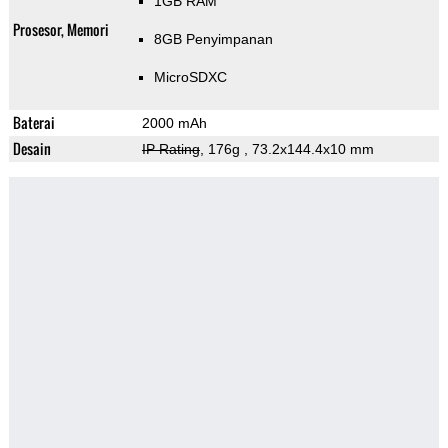
1GB RAM
Prosesor, Memori
8GB Penyimpanan
MicroSDXC
Baterai
2000 mAh
Desain
IP Rating
, 176g
, 73.2x144.4x10 mm