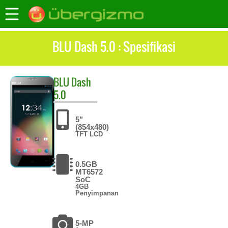
BLU Dash 5.0 : Spesifikasi
BLU
Dash
5.0
5"
(854x480)
TFT LCD
0.5GB
MT6572
SoC
4GB
Penyimpanan
5-MP